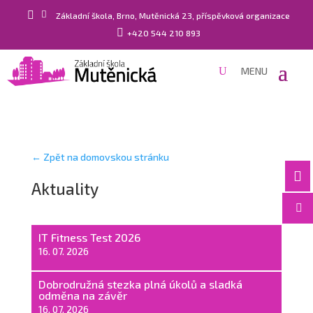


Základní škola, Brno, Mutěnická 23, příspěvková organizace

+420 544 210 893
← Zpět na domovskou stránku

Aktuality

IT Fitness Test 2026
16. 07. 2026
Dobrodružná stezka plná úkolů a sladká
odměna na závěr
16. 07. 2026