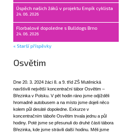
Úspěch našich žáků v projektu Empík cyklista
24. 06. 2026
Florbalové dopoledne s Bulldogs Brno
24. 06. 2026
« Starší příspěvky
Osvětim
Dne 20. 3. 2024 žáci 8. a 9. tříd ZŠ Mutěnická
navštívili největší koncentrační tábor Osvětim –
Březinka v Polsku. V pět hodin ráno jsme odjížděli
hromadně autobusem a na místo jsme dojeli něco
kolem půl desáté dopoledne. Exkurze v
koncentračním táboře Osvětim trvala jednu a půl
hodiny. Poté jsme se přesunuli do druhé části tábora
Březinka, kde jsme strávili další hodinu. Měli jsme