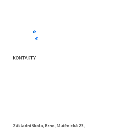
Kroužky
Školní družina
Školní jídelna
Fotogalerie
Edookit
BELLhop
KONTAKTY
Adresa a spojení
Učitelé
Vychovatelky
Asistenti
Školní poradenské pracoviště
Základní škola, Brno, Mutěnická 23,