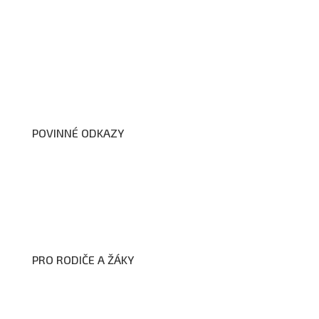
O nás
Organizační schéma školy
Úřední deska
Školní poradenské pracoviště
Dokumenty školy
POVINNÉ ODKAZY
Prohlášení o přístupnosti webových stránek školy
Zákon na ochranu oznamovatelů
Zpracování osobních údajů a cookies
PRO RODIČE A ŽÁKY
Formuláře ke stažení