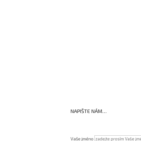
Kroužky
Školní družina
Školní jídelna
Fotogalerie
Edookit
BELLhop
koly
NAPIŠTE NÁM…
Vaše jméno