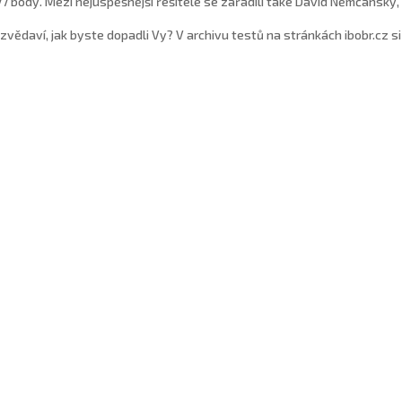
77 body. Mezi nejúspěšnější řešitele se zařadili také David Němčanský
 zvědaví, jak byste dopadli Vy? V archivu testů na stránkách ibobr.cz 