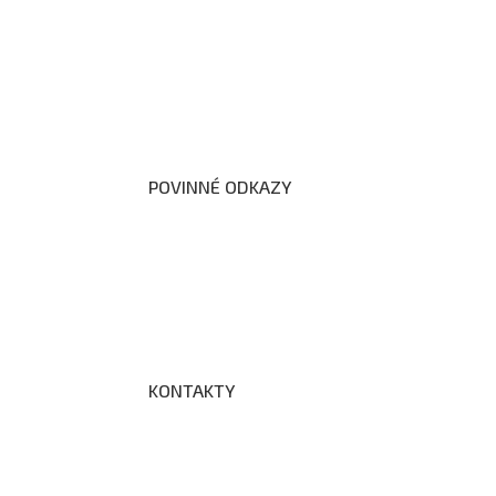
Organizační schéma školy
Úřední deska
Školní poradenské pracoviště
Dokumenty školy
POVINNÉ ODKAZY
Prohlášení o přístupnosti webových stránek š
Zákon na ochranu oznamovatelů
Zpracování osobních údajů a cookies
KONTAKTY
Adresa a spojení
Učitelé