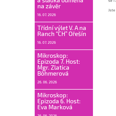
a sladká odměna
se 1
na závěr
Jste
16. 07. 2026
Třídní výlet V. A na
Ranch “CH” Ořešín
16. 07. 2026
Mikroskop:
Epizoda 7. Host:
Mgr. Zlatica
Böhmerová
26. 06. 2026
Mikroskop:
Epizoda 6. Host:
Eva Marková
26. 06. 2026