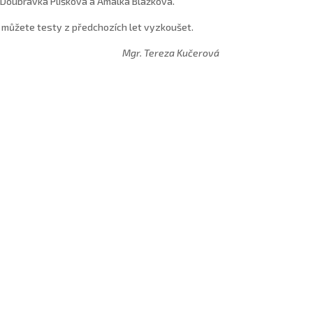
, Doubravka Plíšková a Amálka Blažková.
si můžete testy z předchozích let vyzkoušet.
Mgr. Tereza Kučerová