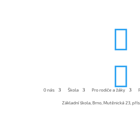


O nás
Škola
Pro rodiče a žáky
Základní škola, Brno, Mutěnická 23, př