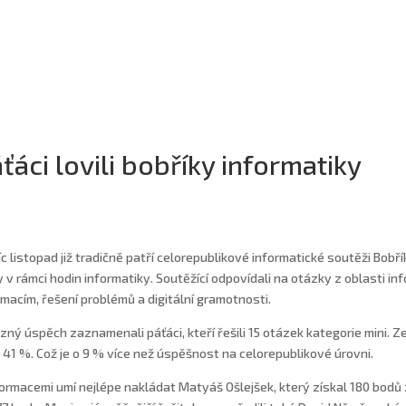
ťáci lovili bobříky informatiky
c listopad již tradičně patří celorepublikové informatické soutěži Bobřík 
y v rámci hodin informatiky. Soutěžící odpovídali na otázky z oblasti i
rmacím, řešení problémů a digitální gramotnosti.
zný úspěch zaznamenali páťáci, kteří řešili 15 otázek kategorie mini. Ze 
 41 %. Což je o 9 % více než úspěšnost na celorepublikové úrovni.
formacemi umí nejlépe nakládat Matyáš Ošlejšek, který získal 180 bodů