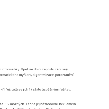
informatiky. Opět se do ní zapojili i žáci naší
nformatického myšlení, algoritmizace, porozumění
41 řešitelů se jich 17 stalo úspěšnými řešiteli,
 ze 192 možných. Těsně jej následoval Jan Semela