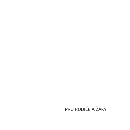
PRO RODIČE A ŽÁKY
Formuláře ke stažení