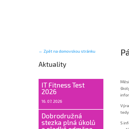
Pá
← Zpět na domovskou stránku
Aktuality
Měsí
IT Fitness Test
škol
2026
info
16. 07. 2026
Výra
tedy
Dobrodružná
stezka plná úkolů
S in