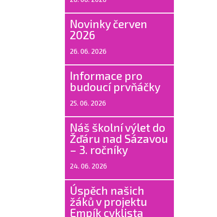
Novinky červen
2026
26. 06. 2026
Informace pro
budoucí prvňáčky
25. 06. 2026
Náš školní výlet do
Žďáru nad Sázavou
– 3. ročníky
24. 06. 2026
Úspěch našich
žáků v projektu
Empík cyklista