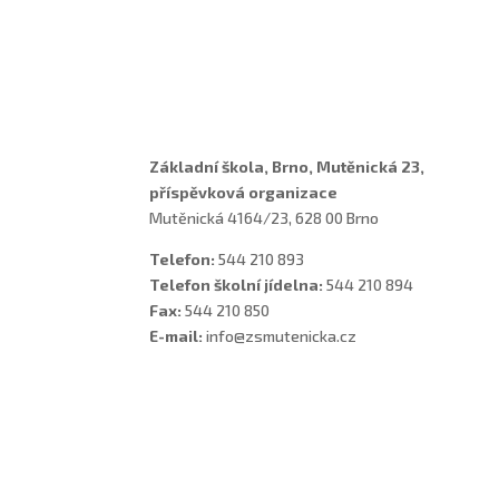
Vychovatelky
Asistenti
Školní poradenské pracoviště
Základní škola, Brno, Mutěnická 23,
příspěvková organizace
Mutěnická 4164/23, 628 00 Brno
Telefon:
544 210 893
Telefon školní jídelna:
544 210 894
Fax:
544 210 850
E-mail:
info@zsmutenicka.cz