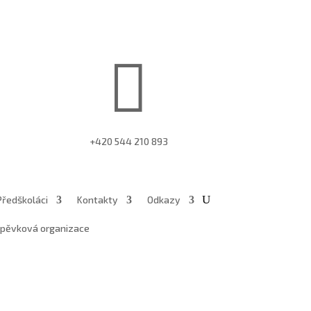

+420 544 210 893
Předškoláci
Kontakty
Odkazy
íspěvková organizace