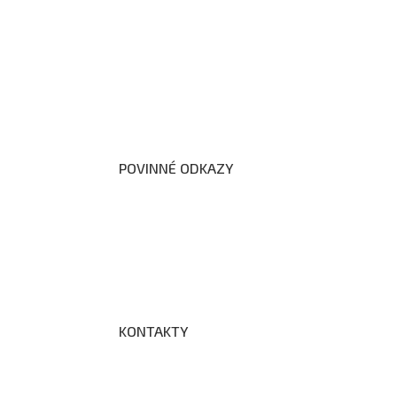
O nás
Organizační schéma školy
Úřední deska
Školní poradenské pracoviště
Dokumenty školy
POVINNÉ ODKAZY
Prohlášení o přístupnosti webových stránek š
Zákon na ochranu oznamovatelů
Zpracování osobních údajů a cookies
KONTAKTY
Adresa a spojení