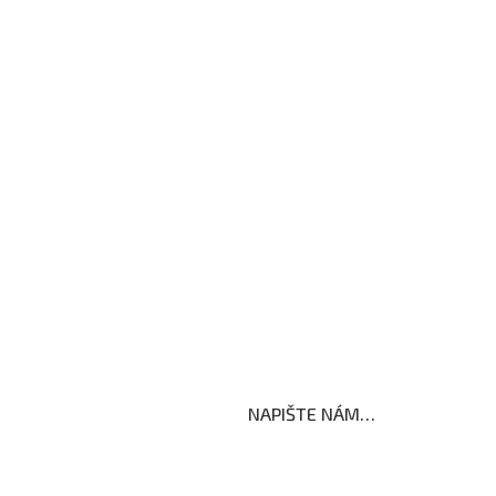
Formuláře ke stažení
Kroužky
Školní družina
Školní jídelna
Fotogalerie
Edookit
BELLhop
koly
NAPIŠTE NÁM…