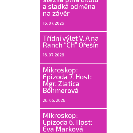
a sladká odměna
na závěr
16. 07. 2026
Třídní výlet V. A na
Ranch “CH” Ořešín
16. 07. 2026
Mikroskop:
Epizoda 7. Host:
Mgr. Zlatica
Böhmerová
26. 06. 2026
Mikroskop:
Epizoda 6. Host:
Eva Marková