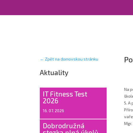
Po
← Zpět na domovskou stránku
Aktuality
Na p
IT Fitness Test
škol
2026
5. A
Přír
16. 07. 2026
vaře
Mgr.
Dobrodružná
stezka plná úkolů