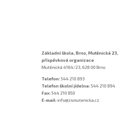
Učitelé
Vychovatelky
Asistenti
Školní poradenské pracoviště
Základní škola, Brno, Mutěnická 23,
příspěvková organizace
Mutěnická 4164/23, 628 00 Brno
Telefon:
544 210 893
Telefon školní jídelna:
544 210 894
Fax:
544 210 850
E-mail:
info@zsmutenicka.cz