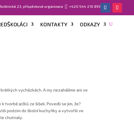
 Mutěnická 23, příspěvková organizace

+420 544 210 893
EDŠKOLÁCI
KONTAKTY
ODKAZY
na krátkých vycházkách. A my nezahálíme ani ve
 k tvorbě ježků ze šišek. Povedli se jim, že?
stili podzim do školní kuchyňky a vytvořili ve
le chutnaly.