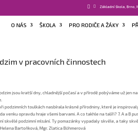


Základní škola, Brno,
O NÁS
ŠKOLA
PRO RODIČE A ŽÁKY
PŘ
dzim v pracovních činnostech
odzim jsou kratší dny, chladnější počasí a v přírodě pobýváme už jen 
e.
 při podzimních toulkách nasbírala krásné přírodniny, které je inspirovaly
oda venku opravdu hraje všemi barvami. A co takhle na talíři? 7. A a B pu
ní skvělé podzimní mlsání. Ty pomazánky vypadaly skvěle, a taky skvě
 Helena Bartoňková, Mgr. Zlatica Böhmerová