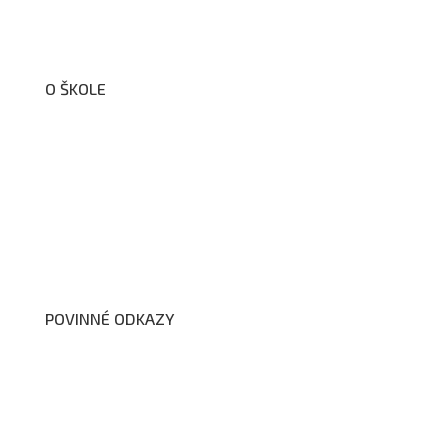
O ŠKOLE
O nás
Organizační schéma školy
Úřední deska
Školní poradenské pracoviště
Dokumenty školy
POVINNÉ ODKAZY
Prohlášení o přístupnosti webových stránek školy
Zákon na ochranu oznamovatelů
Zpracování osobních údajů a cookies