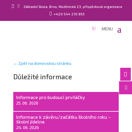


Základní škola, Brno, Mutěnická 23, příspěvková organizace

+420 544 210 893
← Zpět na domovskou stránku

Důležité informace

Informace pro budoucí prvňáčky
25. 06. 2026
Informace k závěru/začátku školního roku –
školní jídelna
24. 06. 2026