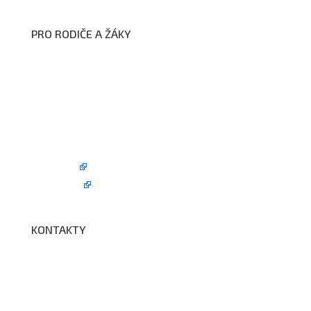
PRO RODIČE A ŽÁKY
Formuláře ke stažení
Kroužky
Školní družina
Školní jídelna
Fotogalerie
Edookit
BELLhop
KONTAKTY
Adresa a spojení
Učitelé
Vychovatelky