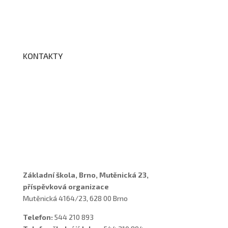
Edookit
BELLhop
KONTAKTY
Adresa a spojení
Učitelé
Vychovatelky
Asistenti
Školní poradenské pracoviště
Základní škola, Brno, Mutěnická 23,
příspěvková organizace
Mutěnická 4164/23, 628 00 Brno
Telefon:
544 210 893