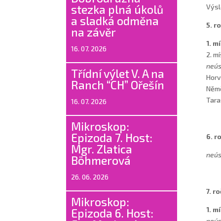
stezka plná úkolů
Výsl
a sladká odměna
5. r
na závěr
1. m
16. 07. 2026
2. m
neús
Třídní výlet V. A na
Horv
Ranch “CH” Ořešín
Němč
Tara
16. 07. 2026
Mikroskop:
Epizoda 7. Host:
6. r
Mgr. Zlatica
neús
Böhmerová
26. 06. 2026
7. r
Mikroskop:
1. m
Epizoda 6. Host:
neús