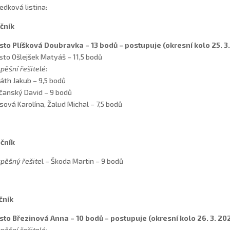
edková listina:
očník
ísto Plíšková Doubravka – 13 bodů – postupuje
(okresní kolo 25. 3
ísto Ošlejšek Matyáš – 11,5 bodů
pěšní řešitelé:
áth Jakub – 9,5 bodů
anský David – 9 bodů
sová Karolína, Žalud Michal – 7,5 bodů
očník
pěšný řešite
l – Škoda Martin – 9 bodů
očník
ísto Březinová Anna – 10 bodů – postupuje
(okresní kolo 26. 3. 20
pěšní řešitelé: