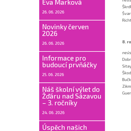
Eva Marková
Škrd
26. 06. 2026
Švar
Rich
Novinky červen
2026
8. r
26. 06. 2026
neús
Informace pro
Dobr
budoucí prvňáčky
Sita
Škod
25. 06. 2026
Bučk
Zikm
Náš školní výlet do
Guer
Žďáru nad Sázavou
– 3. ročníky
24. 06. 2026
Úspěch našich