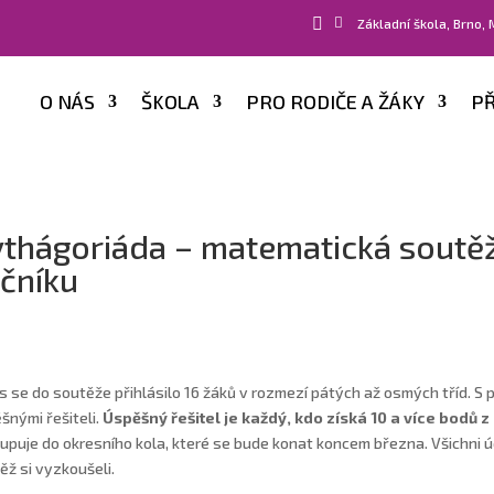


Základní škola, Brno,
O NÁS
ŠKOLA
PRO RODIČE A ŽÁKY
PŘ
thágoriáda – matematická soutěž 
čníku
s se do soutěže přihlásilo 16 žáků v rozmezí pátých až osmých tříd. S pří
šnými řešiteli.
Úspěšný řešitel je každý, kdo získá 10 a více bodů 
upuje do okresního kola, které se bude konat koncem března. Všichni úč
ěž si vyzkoušeli.