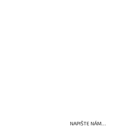
Formuláře ke stažení
Kroužky
Školní družina
Školní jídelna
Fotogalerie
Edookit
BELLhop
koly
NAPIŠTE NÁM…