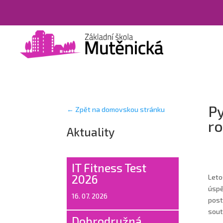
Py
← Zpět na domovskou stránku
ro
Aktuality
IT Fitness Test
2026
Leto
úspě
16. 07. 2026
post
sout
Dobrodružná