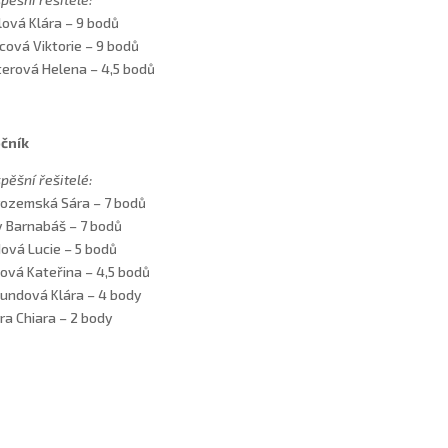
lová Klára – 9 bodů
cová Viktorie – 9 bodů
terová Helena – 4,5 bodů
očník
pěšní řešitelé:
ozemská Sára – 7 bodů
y Barnabáš – 7 bodů
ová Lucie – 5 bodů
ová Kateřina – 4,5 bodů
undová Klára – 4 body
ra Chiara – 2 body