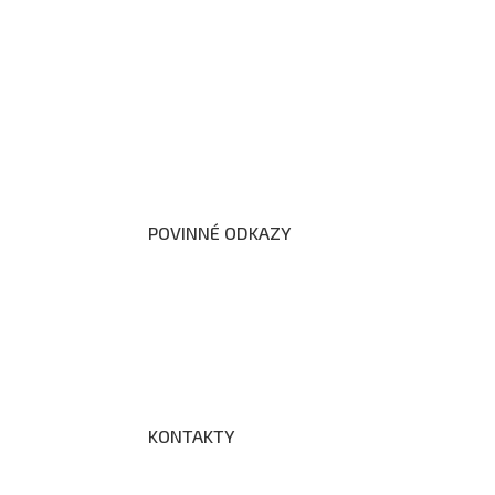
O nás
Organizační schéma školy
Úřední deska
Školní poradenské pracoviště
Dokumenty školy
POVINNÉ ODKAZY
Prohlášení o přístupnosti webových stránek š
Zákon na ochranu oznamovatelů
Zpracování osobních údajů a cookies
KONTAKTY