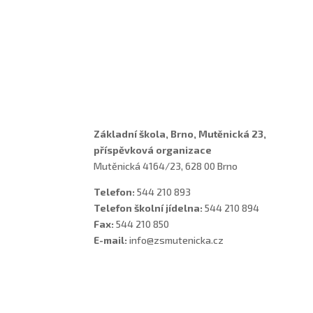
Adresa a spojení
Učitelé
Vychovatelky
Asistenti
Školní poradenské pracoviště
Základní škola, Brno, Mutěnická 23,
příspěvková organizace
Mutěnická 4164/23, 628 00 Brno
Telefon:
544 210 893
Telefon školní jídelna:
544 210 894
Fax:
544 210 850
E-mail:
info@zsmutenicka.cz