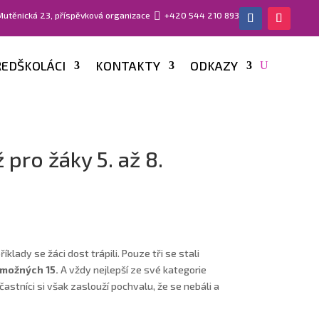
 Mutěnická 23, příspěvková organizace

+420 544 210 893
EDŠKOLÁCI
KONTAKTY
ODKAZY
pro žáky 5. až 8.
klady se žáci dost trápili. Pouze tři se stali
z možných 15.
A vždy nejlepší ze své kategorie
astníci si však zaslouží pochvalu, že se nebáli a