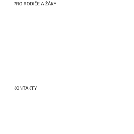
PRO RODIČE A ŽÁKY
Formuláře ke stažení
Kroužky
Školní družina
Školní jídelna
Fotogalerie
Edookit
BELLhop
KONTAKTY
Adresa a spojení
Učitelé
Vychovatelky
Asistenti