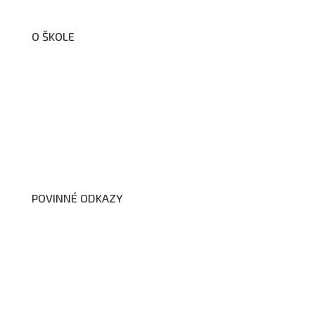
O ŠKOLE
O nás
Organizační schéma školy
Úřední deska
Školní poradenské pracoviště
Dokumenty školy
POVINNÉ ODKAZY
Prohlášení o přístupnosti webových stránek školy
Zákon na ochranu oznamovatelů
Zpracování osobních údajů a cookies