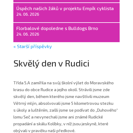
Úspěch našich žáků v projektu Empík cyklista
24. 06. 2026
Florbalové dopoledne s Bulldogs Brno
24. 06. 2026
« Starší příspěvky
Skvělý den v Rudici
Třída 5.A zamířila na svůj školní výlet do Moravského
krasu do obce Rudice a jejího okolí. Strávili jsme zde
skvělý den, během kterého jsme navštívili muzeum
Větrný mlýn, absolvovali jsme 5 kilometrovou stezku
s úkoly a luštěním, zašli jsme se podívat do „Duhového“
lomu Seč a nevynechali jsme ani známé Rudické
propadání a skálu Kolíbky, v níž jsou jeskyně, které
obývali v pravěku naši předkové.