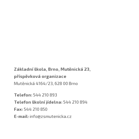
Adresa a spojení
Učitelé
Vychovatelky
Asistenti
Školní poradenské pracoviště
Základní škola, Brno, Mutěnická 23,
příspěvková organizace
Mutěnická 4164/23, 628 00 Brno
Telefon:
544 210 893
Telefon školní jídelna:
544 210 894
Fax:
544 210 850
E-mail:
info@zsmutenicka.cz