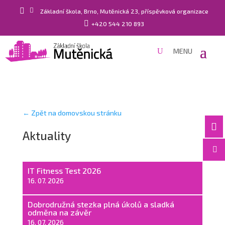


Základní škola, Brno, Mutěnická 23, příspěvková organizace

+420 544 210 893
← Zpět na domovskou stránku

Aktuality

IT Fitness Test 2026
16. 07. 2026
Dobrodružná stezka plná úkolů a sladká
odměna na závěr
16. 07. 2026