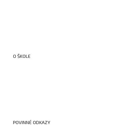
O ŠKOLE
O nás
Organizační schéma školy
Úřední deska
Školní poradenské pracoviště
Dokumenty školy
POVINNÉ ODKAZY