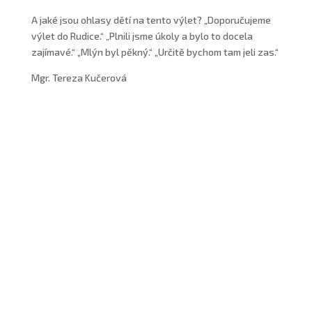
A jaké jsou ohlasy dětí na tento výlet? „Doporučujeme
výlet do Rudice.“ „Plnili jsme úkoly a bylo to docela
zajímavé.“ „Mlýn byl pěkný.“ „Určitě bychom tam jeli zas.“
Mgr. Tereza Kučerová