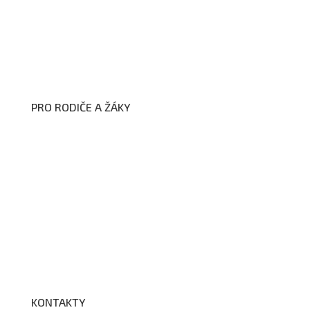
Prohlášení o přístupnosti webových stránek školy
Zákon na ochranu oznamovatelů
Zpracování osobních údajů a cookies
PRO RODIČE A ŽÁKY
Formuláře ke stažení
Kroužky
Školní družina
Školní jídelna
Fotogalerie
Edookit
BELLhop
KONTAKTY