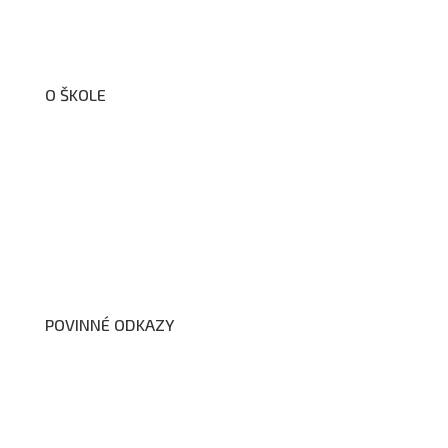
O ŠKOLE
O nás
Organizační schéma školy
Úřední deska
Školní poradenské pracoviště
Dokumenty školy
POVINNÉ ODKAZY
Prohlášení o přístupnosti webových stránek školy
Zákon na ochranu oznamovatelů
Zpracování osobních údajů a cookies