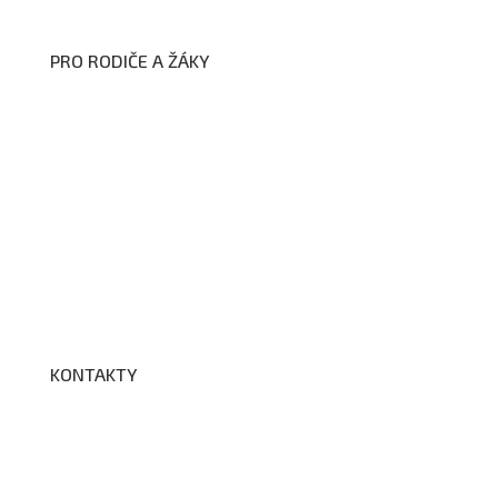
PRO RODIČE A ŽÁKY
Formuláře ke stažení
Kroužky
Školní družina
Školní jídelna
Fotogalerie
Edookit
BELLhop
KONTAKTY
Adresa a spojení
Učitelé