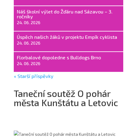
Náš školní výlet do Žďáru nad Sázavou – 3.
ročníky
24. 06. 2026
Úspěch našich žáků v projektu Empík cyklista
24. 06. 2026
Florbalové dopoledne s Bulldogs Brno
24. 06. 2026
« Starší příspěvky
Taneční soutěž O pohár
města Kunštátu a Letovic