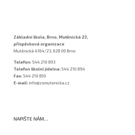
Vychovatelky
Asistenti
Školní poradenské pracoviště
Základní škola, Brno, Mutěnická 23,
příspěvková organizace
Mutěnická 4164/23, 628 00 Brno
Telefon:
544 210 893
Telefon školní jídelna:
544 210 894
Fax:
544 210 850
E-mail:
info@zsmutenicka.cz
NAPIŠTE NÁM…