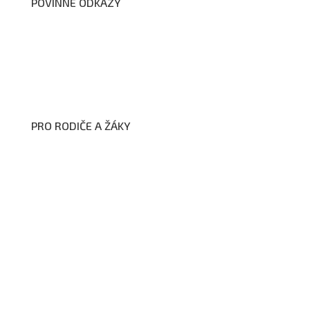
POVINNÉ ODKAZY
Prohlášení o přístupnosti webových stránek školy
Zákon na ochranu oznamovatelů
Zpracování osobních údajů a cookies
PRO RODIČE A ŽÁKY
Formuláře ke stažení
Kroužky
Školní družina
Školní jídelna
Fotogalerie
Edookit
BELLhop