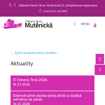


Základní škola, Brno, Mutěnická 23, příspěvková organizace

+420 544 210 893
← Zpět na domovskou stránku

Aktuality

IT Fitness Test 2026
16. 07. 2026
Dobrodružná stezka plná úkolů a sladká
odměna na závěr
16. 07. 2026