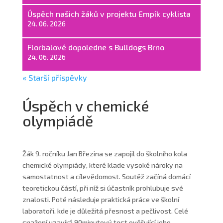
Úspěch našich žáků v projektu Empík cyklista
24. 06. 2026
Florbalové dopoledne s Bulldogs Brno
24. 06. 2026
« Starší příspěvky
Úspěch v chemické
olympiádě
Žák 9. ročníku Jan Březina se zapojil do školního kola
chemické olympiády, které klade vysoké nároky na
samostatnost a cílevědomost. Soutěž začíná domácí
teoretickou částí, při níž si účastník prohlubuje své
znalosti. Poté následuje praktická práce ve školní
laboratoři, kde je důležitá přesnost a pečlivost. Celé
snažení uzavírá 90minutový test ověřující jeho