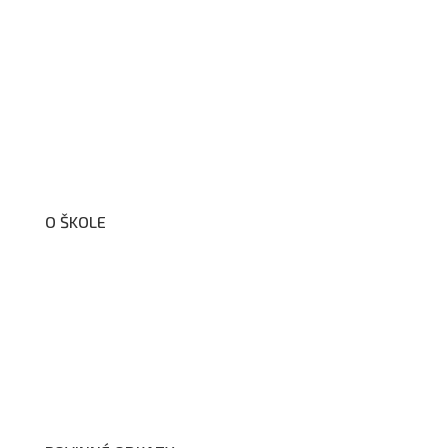
O ŠKOLE
O nás
Organizační schéma školy
Úřední deska
Školní poradenské pracoviště
Dokumenty školy