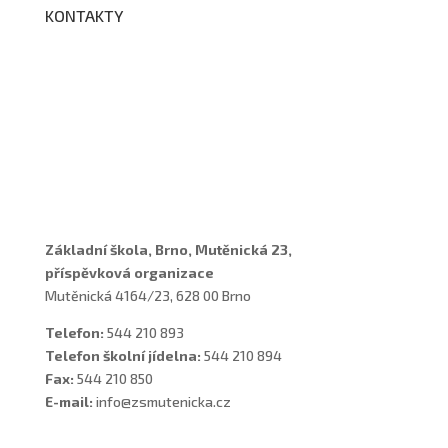
KONTAKTY
Adresa a spojení
Učitelé
Vychovatelky
Asistenti
Školní poradenské pracoviště
Základní škola, Brno, Mutěnická 23,
příspěvková organizace
Mutěnická 4164/23, 628 00 Brno
Telefon:
544 210 893
Telefon školní jídelna:
544 210 894
Fax:
544 210 850
E-mail:
info@zsmutenicka.cz