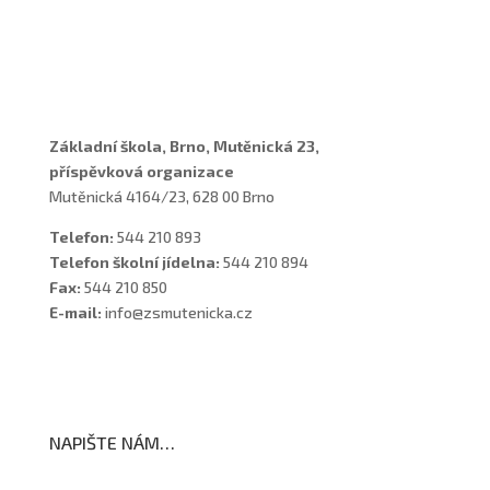
Vychovatelky
Asistenti
Školní poradenské pracoviště
Základní škola, Brno, Mutěnická 23,
příspěvková organizace
Mutěnická 4164/23, 628 00 Brno
Telefon:
544 210 893
Telefon školní jídelna:
544 210 894
Fax:
544 210 850
E-mail:
info@zsmutenicka.cz
NAPIŠTE NÁM…