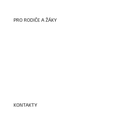
Zpracování osobních údajů a cookies
PRO RODIČE A ŽÁKY
Formuláře ke stažení
Kroužky
Školní družina
Školní jídelna
Fotogalerie
Edookit
BELLhop
KONTAKTY
Adresa a spojení
Učitelé