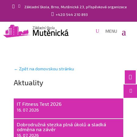


Základní škola, Brno, Mutěnická 23, příspěvková organizace

+420 544 210 893
← Zpět na domovskou stránku

Aktuality

IT Fitness Test 2026
16. 07. 2026
Dobrodružná stezka plná úkolů a sladká
odměna na závěr
16. 07. 2026