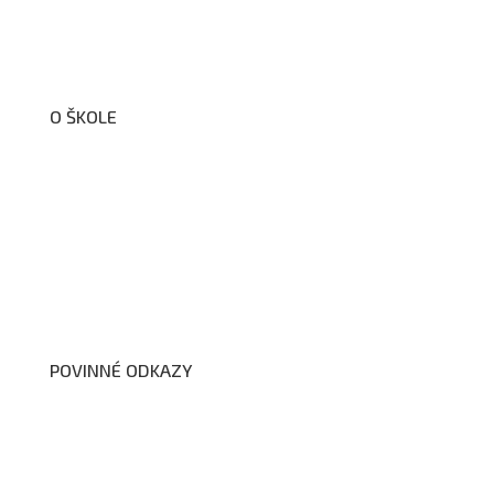
O ŠKOLE
O nás
Organizační schéma školy
Úřední deska
Školní poradenské pracoviště
Dokumenty školy
POVINNÉ ODKAZY
Prohlášení o přístupnosti webových stránek školy
Zákon na ochranu oznamovatelů