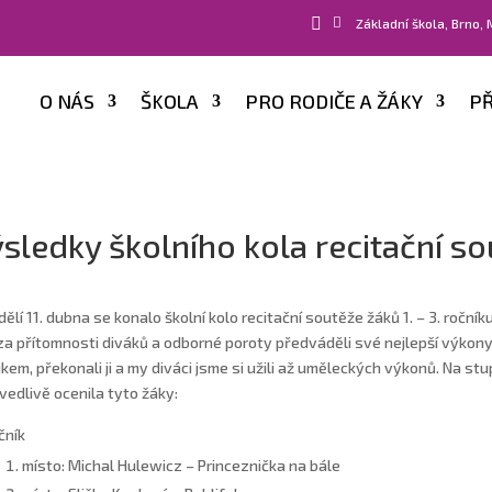


Základní škola, Brno,
O NÁS
ŠKOLA
PRO RODIČE A ŽÁKY
PŘ
sledky školního kola recitační sou
dělí 11. dubna se konalo školní kolo recitační soutěže žáků 1. – 3. ročníku
za přítomnosti diváků a odborné poroty předváděli své nejlepší výkony.
ikem, překonali ji a my diváci jsme si užili až uměleckých výkonů. Na stup
vedlivě ocenila tyto žáky:
čník
místo: Michal Hulewicz – Princeznička na bále