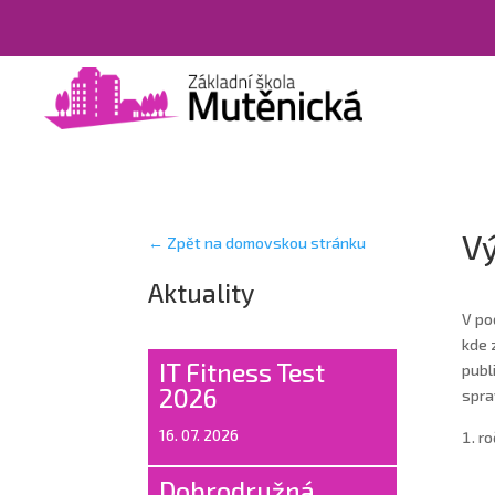
Vý
← Zpět na domovskou stránku
Aktuality
V po
kde 
IT Fitness Test
publ
2026
spra
16. 07. 2026
ro
Dobrodružná