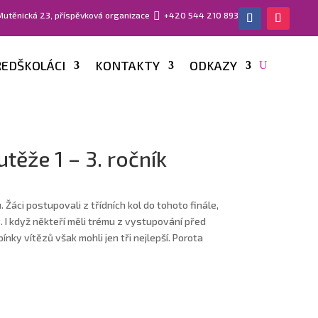
 Mutěnická 23, příspěvková organizace

+420 544 210 893
EDŠKOLÁCI
KONTAKTY
ODKAZY
těže 1 – 3. ročník
. Žáci postupovali z třídních kol do tohoto finále,
 I když někteří měli trému z vystupování před
ínky vítězů však mohli jen tři nejlepší. Porota