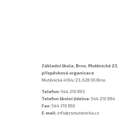
Adresa a spojení
Učitelé
Vychovatelky
Asistenti
Školní poradenské pracoviště
Základní škola, Brno, Mutěnická 23,
příspěvková organizace
Mutěnická 4164/23, 628 00 Brno
Telefon:
544 210 893
Telefon školní jídelna:
544 210 894
Fax:
544 210 850
E-mail:
info@zsmutenicka.cz