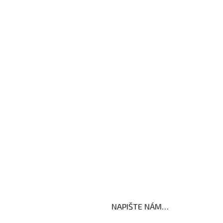
Formuláře ke stažení
Kroužky
Školní družina
Školní jídelna
Fotogalerie
Edookit
BELLhop
koly
NAPIŠTE NÁM…