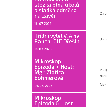
stezka plná úkolů
a sladká odměna
ro
na závěr
16. 07. 2026
Třídní výlet V. A na
ro
Ranch “CH” Ořešín
16. 07. 2026
Mikroskop:
Epizoda 7. Host:
Podě
Mgr. Zlatica
na s
Böhmerová
Mgr.
26. 06. 2026
Mikroskop:
Epizoda 6. Host: