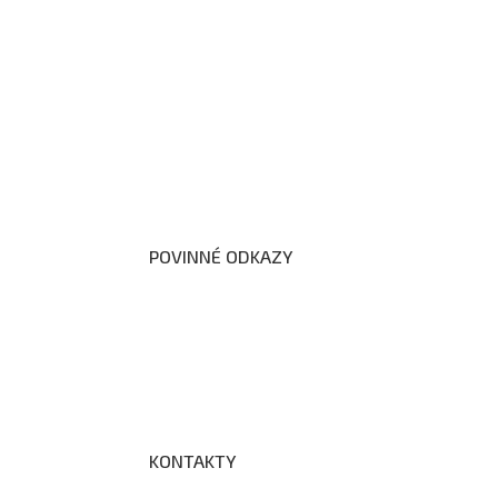
O nás
Organizační schéma školy
Úřední deska
Školní poradenské pracoviště
Dokumenty školy
POVINNÉ ODKAZY
Prohlášení o přístupnosti webových stránek š
Zákon na ochranu oznamovatelů
Zpracování osobních údajů a cookies
KONTAKTY