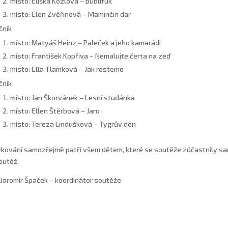
místo: Eliška Kozlová – Bublifuk
místo: Elen Zvěřinová – Maminčin dar
čník
místo: Matyáš Heinz – Paleček a jeho kamarádi
místo: František Kopřiva – Nemalujte čerta na zeď
místo: Ella Tlamková – Jak rosteme
čník
místo: Jan Škorvánek – Lesní studánka
místo: Ellen Štěrbová – Jaro
místo: Tereza Lindušková – Tygrův den
kování samozřejmě patří všem dětem, které se soutěže zúčastnily sam
outěž.
 Jaromír Špaček – koordinátor soutěže