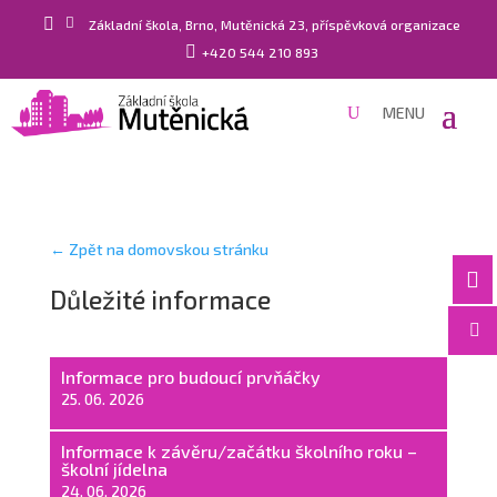


Základní škola, Brno, Mutěnická 23, příspěvková organizace

+420 544 210 893
← Zpět na domovskou stránku

Důležité informace

Informace pro budoucí prvňáčky
25. 06. 2026
Informace k závěru/začátku školního roku –
školní jídelna
24. 06. 2026