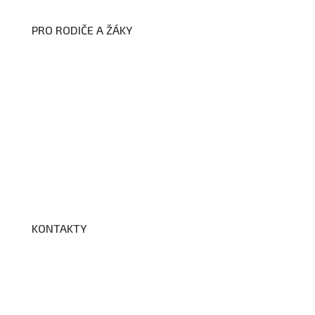
PRO RODIČE A ŽÁKY
Formuláře ke stažení
Kroužky
Školní družina
Školní jídelna
Fotogalerie
Edookit
BELLhop
KONTAKTY
Adresa a spojení
Učitelé
Vychovatelky