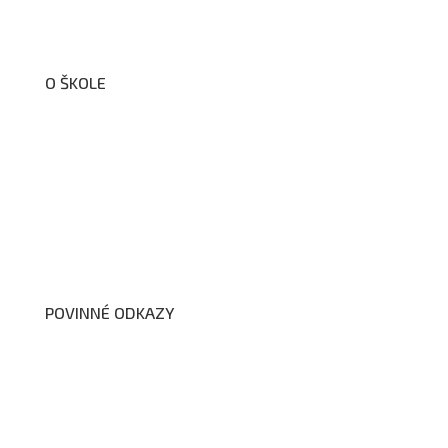
O ŠKOLE
O nás
Organizační schéma školy
Úřední deska
Školní poradenské pracoviště
Dokumenty školy
POVINNÉ ODKAZY
Prohlášení o přístupnosti webových stránek školy
Zákon na ochranu oznamovatelů
Zpracování osobních údajů a cookies