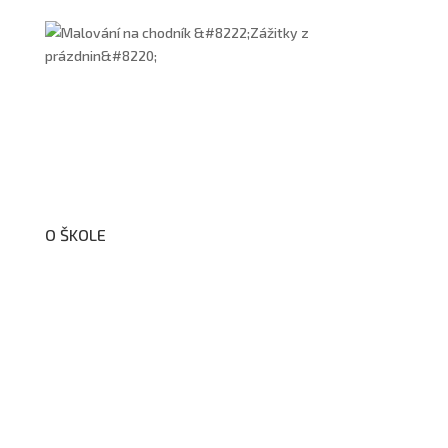
O ŠKOLE
O nás
Organizační schéma školy
Úřední deska
Školní poradenské pracoviště
Dokumenty školy