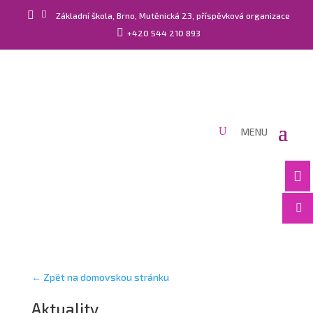


Základní škola, Brno, Mutěnická 23, příspěvková organizace

+420 544 210 893


← Zpět na domovskou stránku
Aktuality