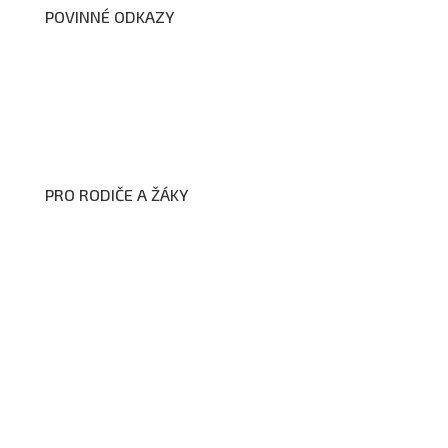
POVINNÉ ODKAZY
Prohlášení o přístupnosti webových stránek školy
Zákon na ochranu oznamovatelů
Zpracování osobních údajů a cookies
PRO RODIČE A ŽÁKY
Formuláře ke stažení
Kroužky
Školní družina
Školní jídelna
Fotogalerie
Edookit
BELLhop