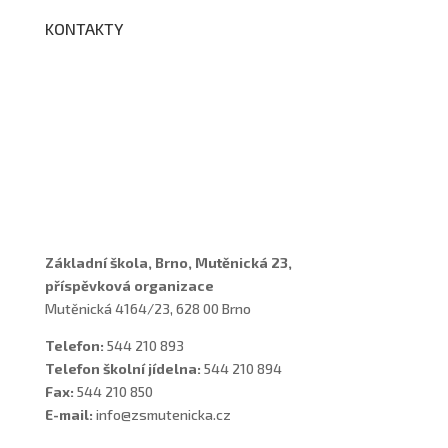
KONTAKTY
Adresa a spojení
Učitelé
Vychovatelky
Asistenti
Školní poradenské pracoviště
Základní škola, Brno, Mutěnická 23,
příspěvková organizace
Mutěnická 4164/23, 628 00 Brno
Telefon:
544 210 893
Telefon školní jídelna:
544 210 894
Fax:
544 210 850
E-mail:
info@zsmutenicka.cz