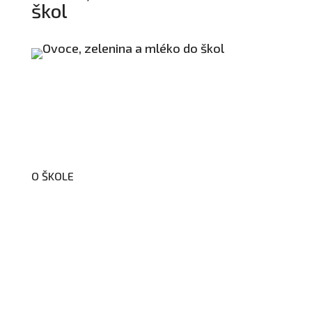
škol
O ŠKOLE
O nás
Organizační schéma školy
Úřední deska
Školní poradenské pracoviště
Dokumenty školy