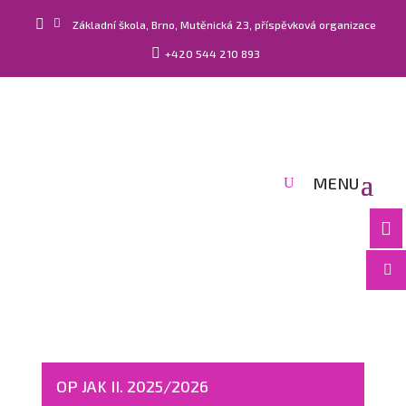


Základní škola, Brno, Mutěnická 23, příspěvková organizace

+420 544 210 893


OP JAK II. 2025/2026