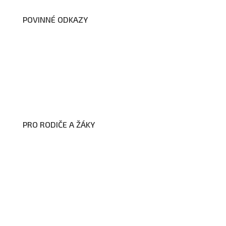
POVINNÉ ODKAZY
Prohlášení o přístupnosti webových
stránek školy
Zákon na ochranu oznamovatelů
Zpracování osobních údajů a cookies
PRO RODIČE A ŽÁKY
Formuláře ke stažení
Kroužky
Školní družina
Školní jídelna
Fotogalerie
Edookit