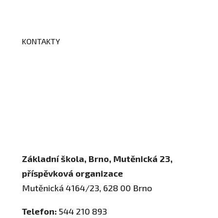
BELLhop
KONTAKTY
Adresa a spojení
Učitelé
Vychovatelky
Asistenti
Školní poradenské pracoviště
Základní škola, Brno, Mutěnická 23,
příspěvková organizace
Mutěnická 4164/23, 628 00 Brno
Telefon:
544 210 893