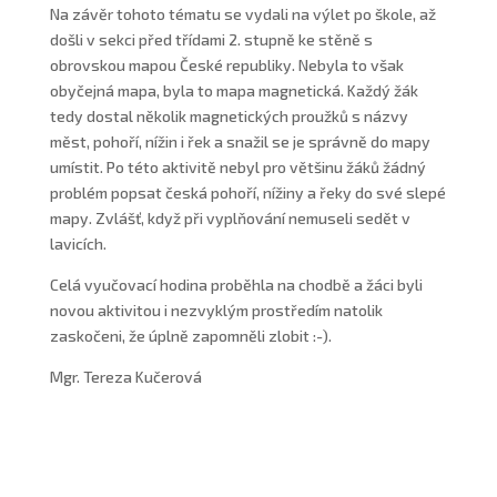
Na závěr tohoto tématu se vydali na výlet po škole, až
došli v sekci před třídami 2. stupně ke stěně s
obrovskou mapou České republiky. Nebyla to však
obyčejná mapa, byla to mapa magnetická. Každý žák
tedy dostal několik magnetických proužků s názvy
měst, pohoří, nížin i řek a snažil se je správně do mapy
umístit. Po této aktivitě nebyl pro většinu žáků žádný
problém popsat česká pohoří, nížiny a řeky do své slepé
mapy. Zvlášť, když při vyplňování nemuseli sedět v
lavicích.
Celá vyučovací hodina proběhla na chodbě a žáci byli
novou aktivitou i nezvyklým prostředím natolik
zaskočeni, že úplně zapomněli zlobit :-).
Mgr. Tereza Kučerová