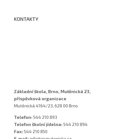
KONTAKTY
Adresa a spojení
Učitelé
Vychovatelky
Asistenti
Školní poradenské pracoviště
Základní škola, Brno, Mutěnická 23,
příspěvková organizace
Mutěnická 4164/23, 628 00 Brno
Telefon:
544 210 893
Telefon školní jídelna:
544 210 894
Fax:
544 210 850
E-mail:
info@zsmutenicka.cz