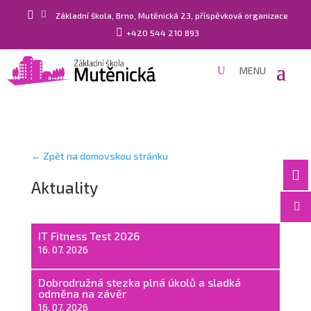


Základní škola, Brno, Mutěnická 23, příspěvková organizace

+420 544 210 893
← Zpět na domovskou stránku

Aktuality

IT Fitness Test 2026
16. 07. 2026
Dobrodružná stezka plná úkolů a sladká
odměna na závěr
16. 07. 2026