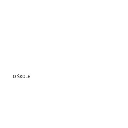
O ŠKOLE
O nás
Organizační schéma školy
Úřední deska
Školní poradenské pracoviště
Dokumenty školy