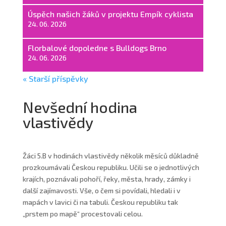
Úspěch našich žáků v projektu Empík cyklista
24. 06. 2026
Florbalové dopoledne s Bulldogs Brno
24. 06. 2026
« Starší příspěvky
Nevšední hodina
vlastivědy
Žáci 5.B v hodinách vlastivědy několik měsíců důkladně
prozkoumávali Českou republiku. Učili se o jednotlivých
krajích, poznávali pohoří, řeky, města, hrady, zámky i
další zajímavosti. Vše, o čem si povídali, hledali i v
mapách v lavici či na tabuli. Českou republiku tak
„prstem po mapě“ procestovali celou.