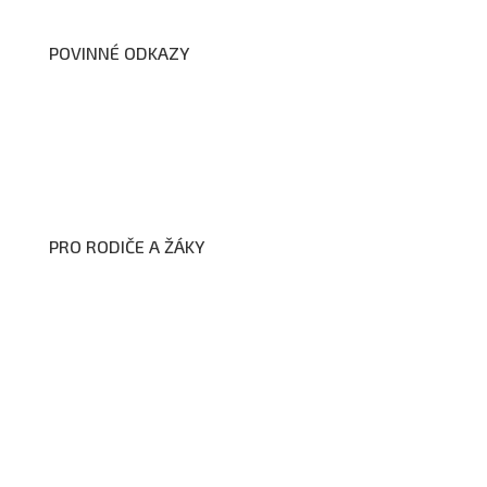
POVINNÉ ODKAZY
Prohlášení o přístupnosti webových stránek školy
Zákon na ochranu oznamovatelů
Zpracování osobních údajů a cookies
PRO RODIČE A ŽÁKY
Formuláře ke stažení
Kroužky
Školní družina
Školní jídelna
Fotogalerie
Edookit
BELLhop