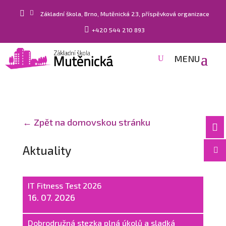


Základní škola, Brno, Mutěnická 23, příspěvková organizace

+420 544 210 893
← Zpět na domovskou stránku

Aktuality

IT Fitness Test 2026
16. 07. 2026
Dobrodružná stezka plná úkolů a sladká