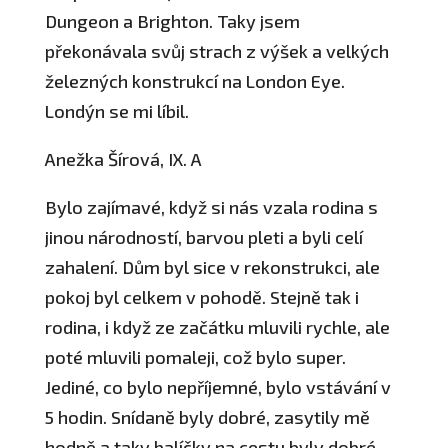
Dungeon a Brighton. Taky jsem
překonávala svůj strach z výšek a velkých
železných konstrukcí na London Eye.
Londýn se mi líbil.
Anežka Šírová, IX. A
Bylo zajímavé, když si nás vzala rodina s
jinou národností, barvou pleti a byli celí
zahalení. Dům byl sice v rekonstrukci, ale
pokoj byl celkem v pohodě. Stejně tak i
rodina, i když ze začátku mluvili rychle, ale
poté mluvili pomaleji, což bylo super.
Jediné, co bylo nepříjemné, bylo vstávání v
5 hodin. Snídaně byly dobré, zasytily mě
hodně a taky balíčky na cestu byly dobré.