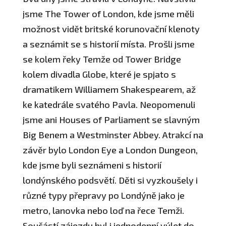
jsme The Tower of London, kde jsme měli
možnost vidět britské korunovační klenoty
a seznámit se s historií místa. Prošli jsme
se kolem řeky Temže od Tower Bridge
kolem divadla Globe, které je spjato s
dramatikem Williamem Shakespearem, až
ke katedrále svatého Pavla. Neopomenuli
jsme ani Houses of Parliament se slavným
Big Benem a Westminster Abbey. Atrakcí na
závěr bylo London Eye a London Dungeon,
kde jsme byli seznámeni s historií
londýnského podsvětí. Děti si vyzkoušely i
různé typy přepravy po Londýně jako je
metro, lanovka nebo loď na řece Temži.
Součástí zájezdu byl i jednodenní výlet do