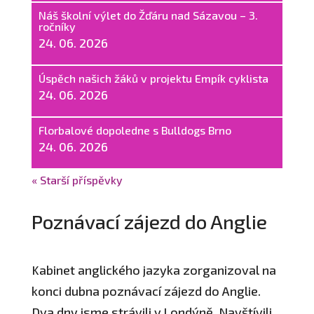
Náš školní výlet do Žďáru nad Sázavou – 3.
ročníky
24. 06. 2026
Úspěch našich žáků v projektu Empík cyklista
24. 06. 2026
Florbalové dopoledne s Bulldogs Brno
24. 06. 2026
« Starší příspěvky
Poznávací zájezd do Anglie
Kabinet anglického jazyka zorganizoval na
konci dubna poznávací zájezd do Anglie.
Dva dny jsme strávili v Londýně. Navštívili