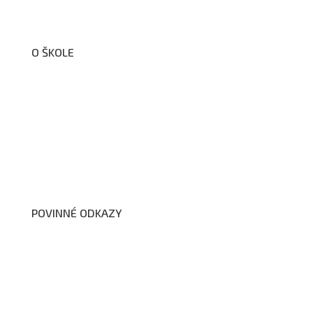
O ŠKOLE
O nás
Organizační schéma školy
Úřední deska
Školní poradenské pracoviště
Dokumenty školy
POVINNÉ ODKAZY
Prohlášení o přístupnosti webových stránek školy
Zákon na ochranu oznamovatelů
Zpracování osobních údajů a cookies