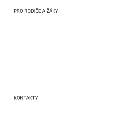
PRO RODIČE A ŽÁKY
Formuláře ke stažení
Kroužky
Školní družina
Školní jídelna
Fotogalerie
Edookit
BELLhop
KONTAKTY
Adresa a spojení
Učitelé
Vychovatelky