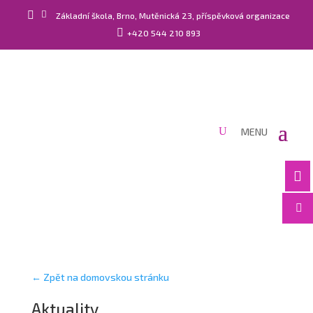


Základní škola, Brno, Mutěnická 23, příspěvková organizace

+420 544 210 893


← Zpět na domovskou stránku
Aktuality