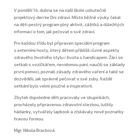
V pondělí 14. dubna se na naší škole uskutečnil
projektový den ke Dni zdraví. Místo běžné výuky čekal
na děti pestrý program plný aktivit, zážitků a důležitých
informací o tom, jak pečovat o své zdraví.
Pro každou třídu byl připraven speciální program
s externími hosty, který dětem přiblížil různé aspekty
zdravého životního stylu i života s handicapem. Žáci se
setkali s vozíčkářem, nevidomou paní, naučili se základy
první pomoci, poznali zásady zdravého vaření a také se
dozvěděli, jak správně pečovat o své zuby. Každé
setkání bylo velmi poučné a inspirativní.
Zbytek dopoledne děti pracovaly ve skupinkách,
procházely připravenou zdravotní stezkou, luštily
hádanky, vytvářely lapbook a získávaly nové poznatky
hravou formou.
Mgr. Nikola Bracková