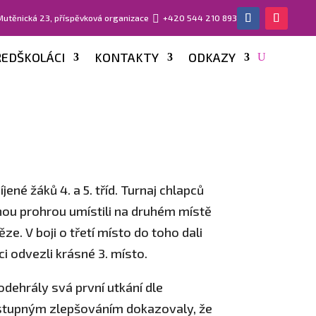
 Mutěnická 23, příspěvková organizace

+420 544 210 893
EDŠKOLÁCI
KONTAKTY
ODKAZY
né žáků 4. a 5. tříd. Turnaj chlapců
dnou prohrou umístili na druhém místě
ze. V boji o třetí místo do toho dali
ci odvezli krásné 3. místo.
odehrály svá první utkání dle
Postupným zlepšováním dokazovaly, že