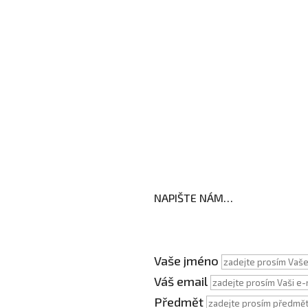
Fotogalerie
Edookit
BELLhop
h stránek školy
es
NAPIŠTE NÁM…
Vaše jméno
Váš email
Předmět