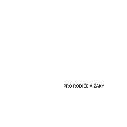
PRO RODIČE A ŽÁKY
Formuláře ke stažení
Kroužky
Školní družina
Školní jídelna