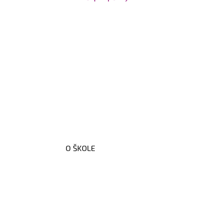
O ŠKOLE
O nás
Organizační schéma školy
Úřední deska
Školní poradenské pracoviště