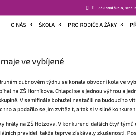


Základní škola, Brno,
O NÁS
ŠKOLA
PRO RODIČE A ŽÁKY
PŘ
rnaje ve vybíjené
druhém dubnovém týdnu se konala obvodní kola ve vybíje
bíhal na ZŠ Horníkova. Chlapci se s jednou výhrou a je
skupině. V semifinále bohužel nestačili na budoucího vítě
chno a podařilo se jim zvítězit, a tak si v silné konkuren
ky hrály na ZŠ Holzova. V konkurenci dalších čtyř týmů 
ciálních pravidel, takže teprve získávaly zkušenosti. 