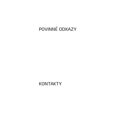
Dokumenty školy
POVINNÉ ODKAZY
Prohlášení o přístupnosti webovýc
Zákon na ochranu oznamovatelů
Zpracování osobních údajů a cooki
KONTAKTY
Adresa a spojení
Učitelé
Vychovatelky
Asistenti