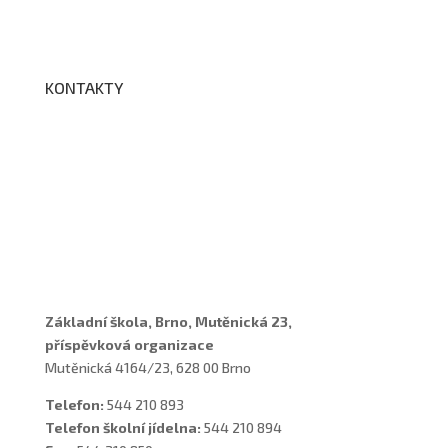
BELLhop
KONTAKTY
Adresa a spojení
Učitelé
Vychovatelky
Asistenti
Školní poradenské pracoviště
Základní škola, Brno, Mutěnická 23,
příspěvková organizace
Mutěnická 4164/23, 628 00 Brno
Telefon:
544 210 893
Telefon školní jídelna:
544 210 894