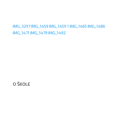
IMG_3297
IMG_1459
IMG_1459 1
IMG_1465
IMG_1486
IMG_1471
IMG_1479
IMG_1492
O ŠKOLE
O nás
Organizační schéma školy
Úřední deska
Školní poradenské pracoviště