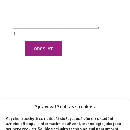
Zaškrtnutím souhlasím se zpracováním osobních
ODESLAT
údajů.
Spravovat Souhlas s cookies
Abychom poskytli co nejlepší služby, používáme k ukládání
a/nebo přístupu k informacím o zařízení, technologie jako jsou
soubory cookies. Souhlas s těmito technologiemi nám umožní