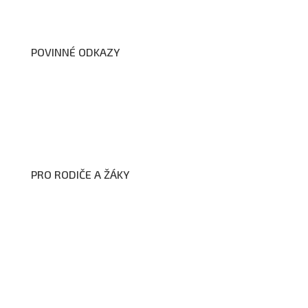
Dokumenty školy
POVINNÉ ODKAZY
Prohlášení o přístupnosti webových stránek školy
Zákon na ochranu oznamovatelů
Zpracování osobních údajů a cookies
PRO RODIČE A ŽÁKY
Formuláře ke stažení
Kroužky
Školní družina
Školní jídelna
Fotogalerie
Edookit