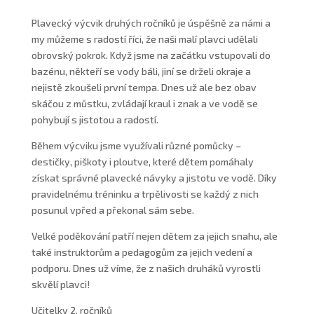
Plavecký výcvik druhých ročníků je úspěšně za námi a
my můžeme s radostí říci, že naši malí plavci udělali
obrovský pokrok. Když jsme na začátku vstupovali do
bazénu, někteří se vody báli, jiní se drželi okraje a
nejistě zkoušeli první tempa. Dnes už ale bez obav
skáčou z můstku, zvládají kraul i znak a ve vodě se
pohybují s jistotou a radostí.
Během výcviku jsme využívali různé pomůcky –
destičky, piškoty i ploutve, které dětem pomáhaly
získat správné plavecké návyky a jistotu ve vodě. Díky
pravidelnému tréninku a trpělivosti se každý z nich
posunul vpřed a překonal sám sebe.
Velké poděkování patří nejen dětem za jejich snahu, ale
také instruktorům a pedagogům za jejich vedení a
podporu. Dnes už víme, že z našich druháků vyrostli
skvělí plavci!
Učitelky 2. ročníků