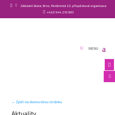


Základní škola, Brno, Mutěnická 23, příspěvková organizace

+420 544 210 893


← Zpět na domovskou stránku
Aktuality