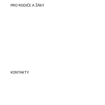
PRO RODIČE A ŽÁKY
Formuláře ke stažení
Kroužky
Školní družina
Školní jídelna
Fotogalerie
Edookit
BELLhop
KONTAKTY
Adresa a spojení
Učitelé
Vychovatelky
Asistenti