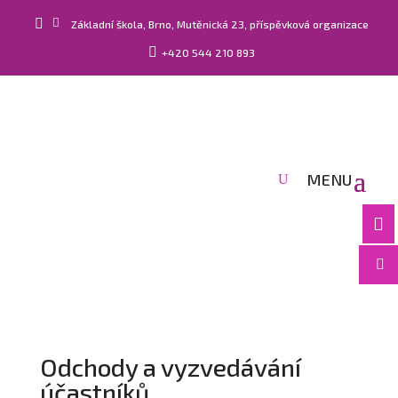


Základní škola, Brno, Mutěnická 23, příspěvková organizace

+420 544 210 893


Odchody a vyzvedávání
účastníků