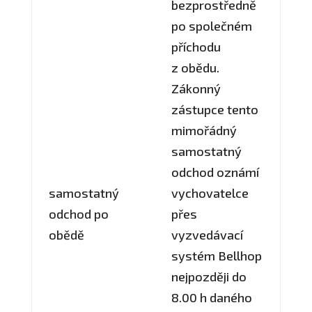
bezprostředně
po společném
příchodu
z obědu.
Zákonný
zástupce tento
mimořádný
samostatný
odchod oznámí
samostatný
vychovatelce
odchod po
přes
obědě
vyzvedávací
systém Bellhop
nejpozději do
8.00 h daného