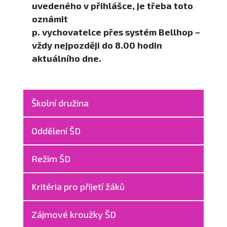
uvedeného v přihlášce, je třeba toto
oznámit
p. vychovatelce přes systém Bellhop –
vždy nejpozději do 8.00 hodin
aktuálního dne.
Školní družina
Oddělení ŠD
Režim ŠD
Kritéria pro přijetí žáků
Zájmové kroužky ŠD