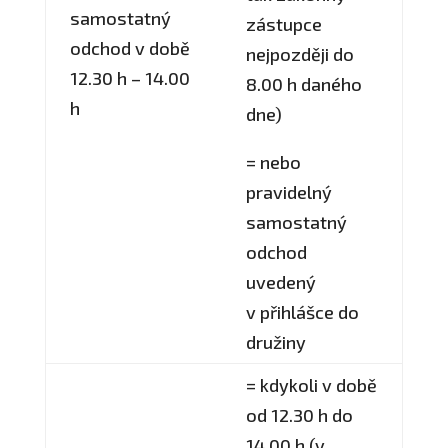
samostatný
zástupce
odchod v době
nejpozději do
12.30 h – 14.00
8.00 h daného
h
dne)
= nebo
pravidelný
samostatný
odchod
uvedený
v přihlášce do
družiny
= kdykoli v době
od 12.30 h do
14.00 h (v