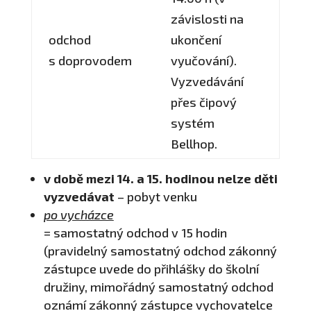
závislosti na
odchod
ukončení
s doprovodem
vyučování).
Vyzvedávání
přes čipový
systém
Bellhop.
v době mezi 14. a 15. hodinou nelze děti
vyzvedávat
– pobyt venku
po vycházce
= samostatný odchod v 15 hodin
(pravidelný samostatný odchod zákonný
zástupce uvede do přihlášky do školní
družiny, mimořádný samostatný odchod
oznámí zákonný zástupce vychovatelce