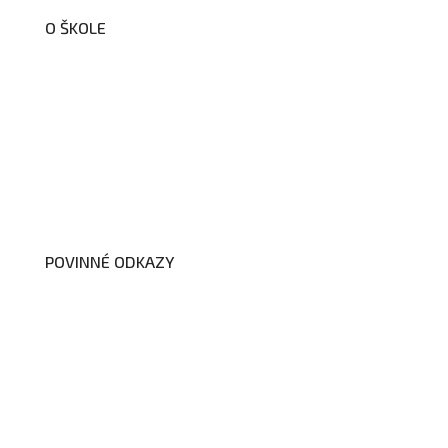
O ŠKOLE
O nás
Organizační schéma školy
Úřední deska
Školní poradenské pracoviště
Dokumenty školy
POVINNÉ ODKAZY
Prohlášení o přístupnosti webových
stránek školy
Zákon na ochranu oznamovatelů
Zpracování osobních údajů a cookies