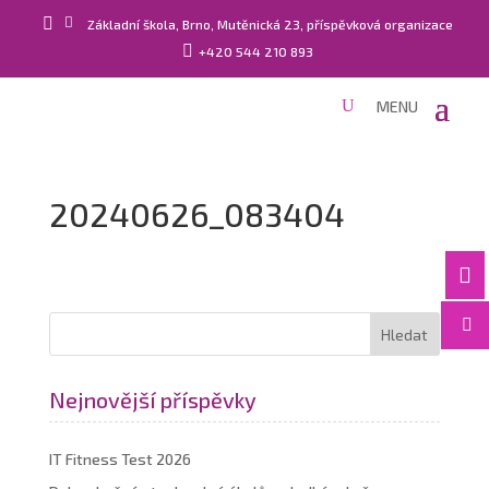


Základní škola, Brno, Mutěnická 23, příspěvková organizace

+420 544 210 893
20240626_083404


Nejnovější příspěvky
IT Fitness Test 2026