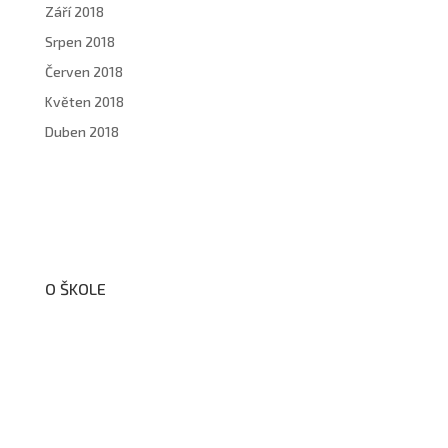
Září 2018
Srpen 2018
Červen 2018
Květen 2018
Duben 2018
O ŠKOLE
O nás
Organizační schéma školy
Úřední deska
Školní poradenské pracoviště