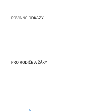
Dokumenty školy
POVINNÉ ODKAZY
Prohlášení o přístupnosti webových stránek školy
Zákon na ochranu oznamovatelů
Zpracování osobních údajů a cookies
PRO RODIČE A ŽÁKY
Formuláře ke stažení
Kroužky
Školní družina
Školní jídelna
Fotogalerie
Edookit