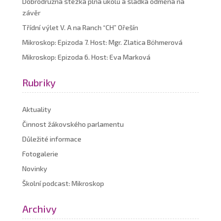
Dobrodružná stezka plná úkolů a sladká odměna na
závěr
Třídní výlet V. A na Ranch “CH” Ořešín
Mikroskop: Epizoda 7. Host: Mgr. Zlatica Böhmerová
Mikroskop: Epizoda 6. Host: Eva Marková
Rubriky
Aktuality
Činnost žákovského parlamentu
Důležité informace
Fotogalerie
Novinky
Školní podcast: Mikroskop
Archivy