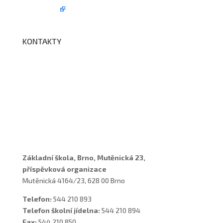
BELLhop
KONTAKTY
Adresa a spojení
Učitelé
Vychovatelky
Asistenti
Školní poradenské pracoviště
Základní škola, Brno, Mutěnická 23,
příspěvková organizace
Mutěnická 4164/23, 628 00 Brno
Telefon:
544 210 893
Telefon školní jídelna:
544 210 894
Fax:
544 210 850