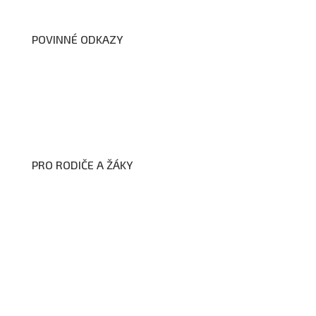
POVINNÉ ODKAZY
Prohlášení o přístupnosti webových stránek školy
Zákon na ochranu oznamovatelů
Zpracování osobních údajů a cookies
PRO RODIČE A ŽÁKY
Formuláře ke stažení
Kroužky
Školní družina
Školní jídelna
Fotogalerie
Edookit