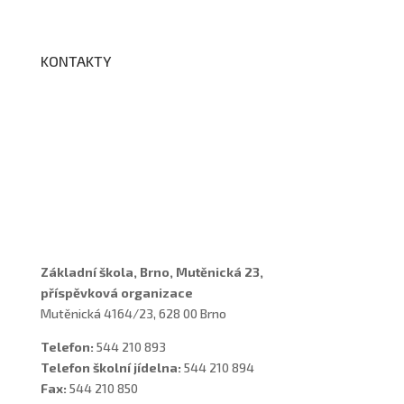
BELLhop
KONTAKTY
Adresa a spojení
Učitelé
Vychovatelky
Asistenti
Školní poradenské pracoviště
Základní škola, Brno, Mutěnická 23,
příspěvková organizace
Mutěnická 4164/23, 628 00 Brno
Telefon:
544 210 893
Telefon školní jídelna:
544 210 894
Fax:
544 210 850