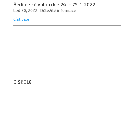
Ředitelské volno dne 24. – 25. 1. 2022
Led 20, 2022
|
Důležité informace
číst více
O ŠKOLE
O nás
Organizační schéma školy
Úřední deska
Školní poradenské pracoviště
Dokumenty školy