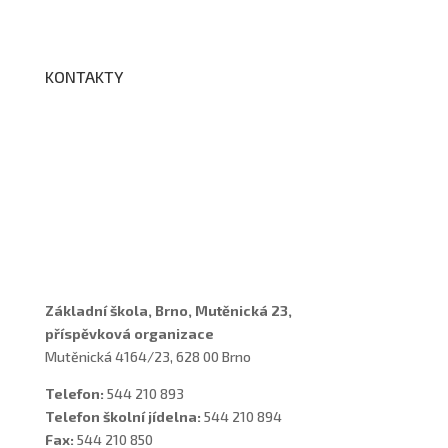
BELLhop
KONTAKTY
Adresa a spojení
Učitelé
Vychovatelky
Asistenti
Školní poradenské pracoviště
Základní škola, Brno, Mutěnická 23,
příspěvková organizace
Mutěnická 4164/23, 628 00 Brno
Telefon:
544 210 893
Telefon školní jídelna:
544 210 894
Fax:
544 210 850