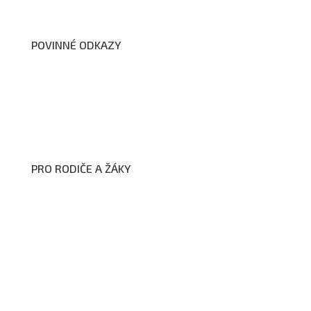
POVINNÉ ODKAZY
Prohlášení o přístupnosti webových stránek školy
Zákon na ochranu oznamovatelů
Zpracování osobních údajů a cookies
PRO RODIČE A ŽÁKY
Formuláře ke stažení
Kroužky
Školní družina
Školní jídelna
Fotogalerie
Edookit