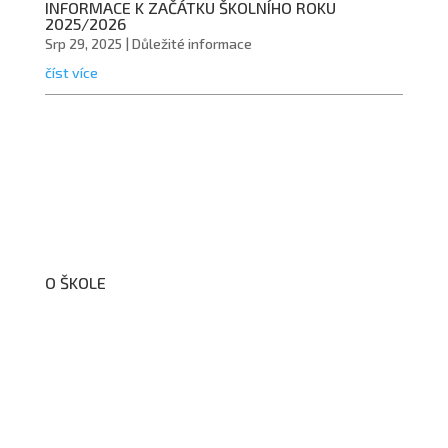
INFORMACE K ZAČÁTKU ŠKOLNÍHO ROKU
2025/2026
Srp 29, 2025
|
Důležité informace
číst více
O ŠKOLE
O nás
Organizační schéma školy
Úřední deska
Školní poradenské pracoviště
Dokumenty školy