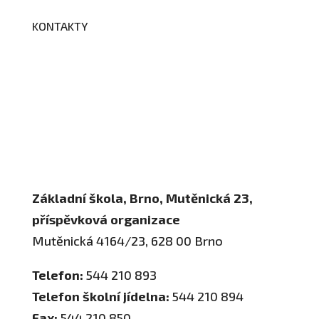
KONTAKTY
Adresa a spojení
Učitelé
Vychovatelky
Asistenti
Školní poradenské pracoviště
Základní škola, Brno, Mutěnická 23,
příspěvková organizace
Mutěnická 4164/23, 628 00 Brno
Telefon:
544 210 893
Telefon školní jídelna:
544 210 894
Fax:
544 210 850