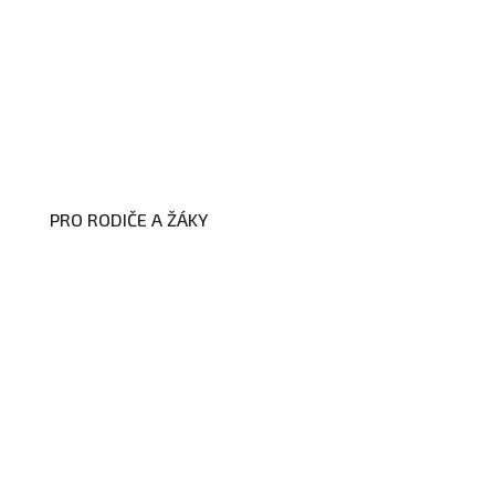
Prohlášení o přístupnosti webových
stránek školy
Zákon na ochranu oznamovatelů
Zpracování osobních údajů a cookies
PRO RODIČE A ŽÁKY
Formuláře ke stažení
Kroužky
Školní družina
Školní jídelna
Fotogalerie
Edookit
BELLhop