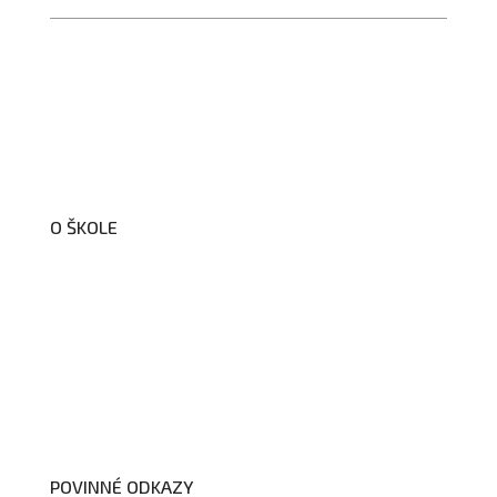
O ŠKOLE
O nás
Organizační schéma školy
Úřední deska
Školní poradenské pracoviště
Dokumenty školy
POVINNÉ ODKAZY