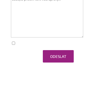
Zaškrtnutím souhlasím se zpracováním
osobních údajů.
ODESLAT