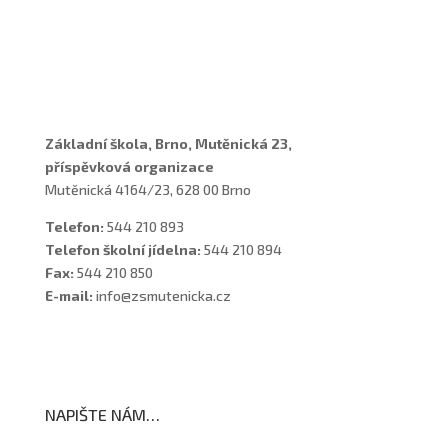
Vychovatelky
Asistenti
Školní poradenské pracoviště
Základní škola, Brno, Mutěnická 23,
příspěvková organizace
Mutěnická 4164/23, 628 00 Brno
Telefon:
544 210 893
Telefon školní jídelna:
544 210 894
Fax:
544 210 850
E-mail:
info@zsmutenicka.cz
NAPIŠTE NÁM…