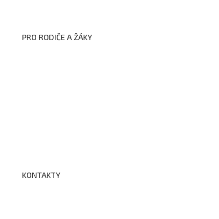
Zpracování osobních údajů a cookies
PRO RODIČE A ŽÁKY
Formuláře ke stažení
Kroužky
Školní družina
Školní jídelna
Fotogalerie
Edookit
BELLhop
KONTAKTY
Adresa a spojení
Učitelé