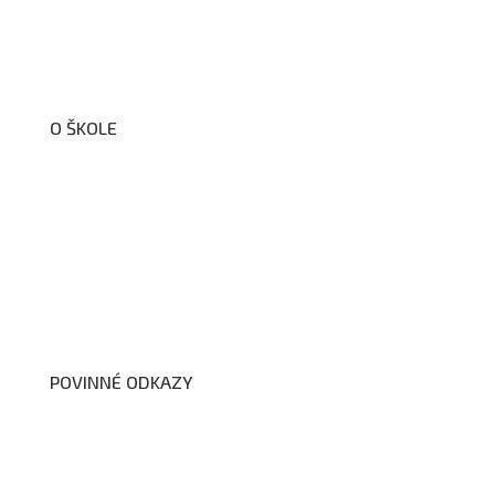
O ŠKOLE
O nás
Organizační schéma školy
Úřední deska
Školní poradenské pracoviště
Dokumenty školy
POVINNÉ ODKAZY
Prohlášení o přístupnosti webových stránek školy
Zákon na ochranu oznamovatelů