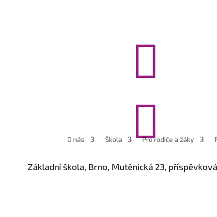


O nás
Škola
Pro rodiče a žáky
Základní škola, Brno, Mutěnická 23, příspěvkov