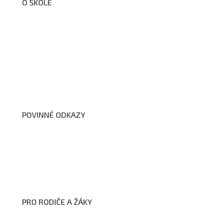
O ŠKOLE
O nás
Organizační schéma školy
Úřední deska
Školní poradenské pracoviště
Dokumenty školy
POVINNÉ ODKAZY
Prohlášení o přístupnosti webových stránek školy
Zákon na ochranu oznamovatelů
Zpracování osobních údajů a cookies
PRO RODIČE A ŽÁKY