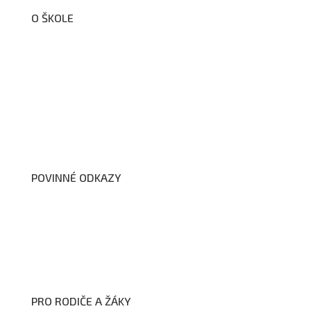
O ŠKOLE
O nás
Organizační schéma školy
Úřední deska
Školní poradenské pracoviště
Dokumenty školy
POVINNÉ ODKAZY
Prohlášení o přístupnosti webových stránek školy
Zákon na ochranu oznamovatelů
Zpracování osobních údajů a cookies
PRO RODIČE A ŽÁKY