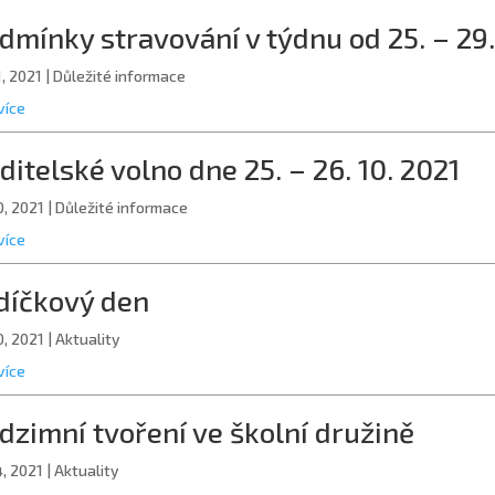
dmínky stravování v týdnu od 25. – 29.
1, 2021
|
Důležité informace
více
ditelské volno dne 25. – 26. 10. 2021
0, 2021
|
Důležité informace
více
díčkový den
0, 2021
|
Aktuality
více
dzimní tvoření ve školní družině
4, 2021
|
Aktuality