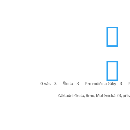


O nás
Škola
Pro rodiče a žáky
Základní škola, Brno, Mutěnická 23, př