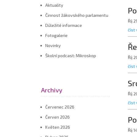
Aktuality
Po
Činnost žákovského parlamentu
Říj 2
Důležité informace
číst 
Fotogalerie
Ře
Novinky
Školní podcast: Mikroskop
Říj 2
číst 
Sr
Archivy
Říj 2
číst 
Červenec 2026
Červen 2026
Po
Květen 2026
Říj 1