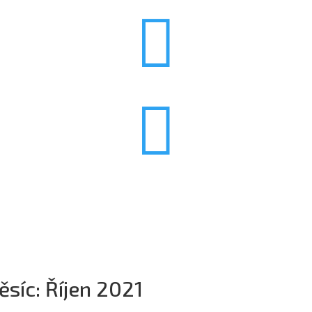


ěsíc:
Říjen 2021