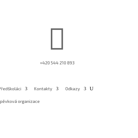

+420 544 210 893
Předškoláci
Kontakty
Odkazy
íspěvková organizace