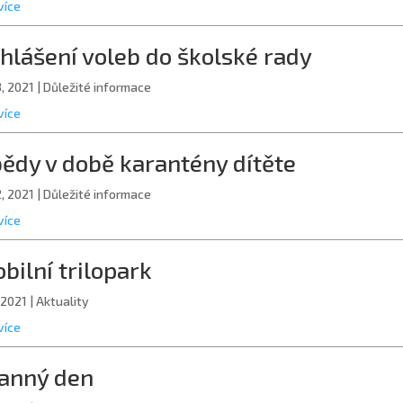
více
hlášení voleb do školské rady
3, 2021
|
Důležité informace
více
ědy v době karantény dítěte
2, 2021
|
Důležité informace
více
bilní trilopark
, 2021
|
Aktuality
více
anný den