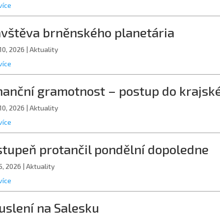
více
vštěva brněnského planetária
10, 2026
|
Aktuality
více
nanční gramotnost – postup do krajsk
10, 2026
|
Aktuality
více
 stupeň protančil pondělní dopoledne
5, 2026
|
Aktuality
více
uslení na Salesku