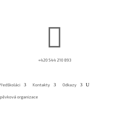

+420 544 210 893
Předškoláci
Kontakty
Odkazy
íspěvková organizace