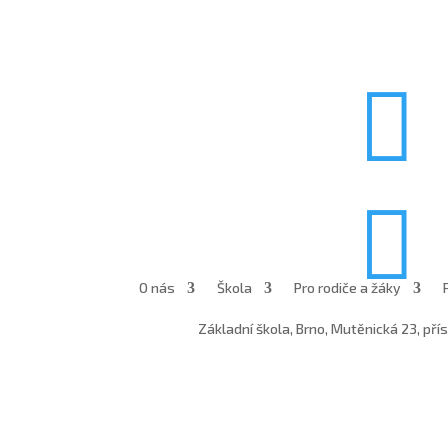


O nás
Škola
Pro rodiče a žáky
Základní škola, Brno, Mutěnická 23, př