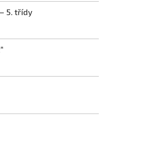
– 5. třídy
“