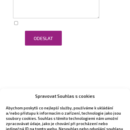
Zaškrtnutím souhlasím se zpracováním osobních
ODESLAT
údajů.
Spravovat Souhlas s cookies
Abychom poskytli co nejlepší služby, používáme k ukládání
a/nebo přístupu k informacím o zařízení, technologie jako jsou
soubory cookies. Souhlas s těmito technologiemi nám umožní
zpracovávat údaje, jako je chování při procházení nebo
jedinečná ID na tomto webu. Nesouhlas nebo odvolání souhlasu