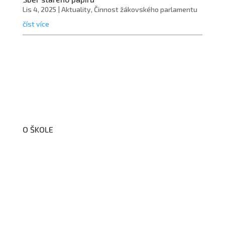
Lis 4, 2025
|
Aktuality
,
Činnost žákovského parlamentu
číst více
O ŠKOLE
O nás
Organizační schéma školy
Úřední deska
Školní poradenské pracoviště
Dokumenty školy