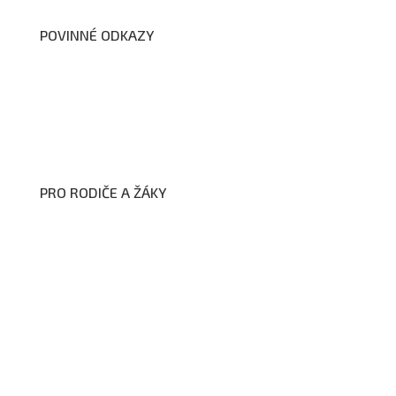
POVINNÉ ODKAZY
Prohlášení o přístupnosti webových stránek školy
Zákon na ochranu oznamovatelů
Zpracování osobních údajů a cookies
PRO RODIČE A ŽÁKY
Formuláře ke stažení
Kroužky
Školní družina
Školní jídelna
Fotogalerie
Edookit
BELLhop