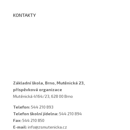
KONTAKTY
Adresa a spojení
Učitelé
Vychovatelky
Asistenti
Školní poradenské pracoviště
Základní škola, Brno, Mutěnická 23,
příspěvková organizace
Mutěnická 4164/23, 628 00 Brno
Telefon:
544 210 893
Telefon školní jídelna:
544 210 894
Fax:
544 210 850
E-mail:
info@zsmutenicka.cz