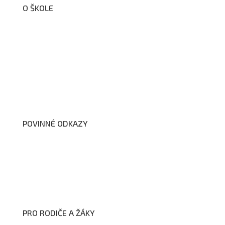
O ŠKOLE
O nás
Organizační schéma školy
Úřední deska
Školní poradenské pracoviště
Dokumenty školy
POVINNÉ ODKAZY
Prohlášení o přístupnosti webových stránek školy
Zákon na ochranu oznamovatelů
Zpracování osobních údajů a cookies
PRO RODIČE A ŽÁKY