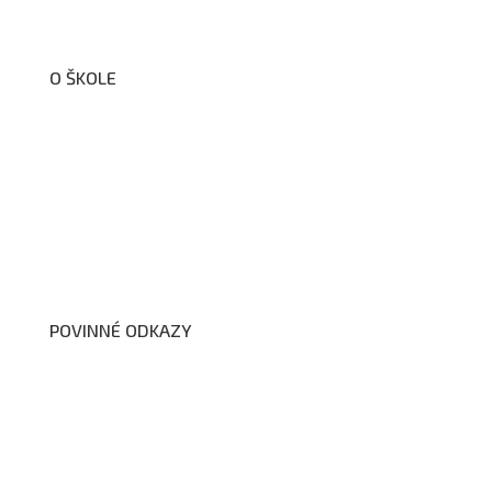
O ŠKOLE
O nás
Organizační schéma školy
Úřední deska
Školní poradenské pracoviště
Dokumenty školy
POVINNÉ ODKAZY
Prohlášení o přístupnosti webových stránek školy
Zákon na ochranu oznamovatelů
Zpracování osobních údajů a cookies