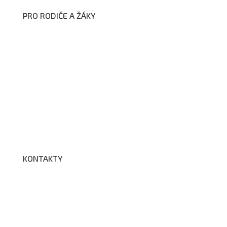
PRO RODIČE A ŽÁKY
Formuláře ke stažení
Kroužky
Školní družina
Školní jídelna
Fotogalerie
Edookit
BELLhop
KONTAKTY
Adresa a spojení
Učitelé
Vychovatelky