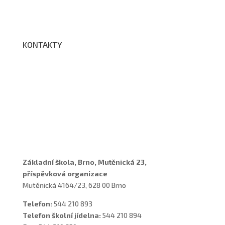
BELLhop
KONTAKTY
Adresa a spojení
Učitelé
Vychovatelky
Asistenti
Školní poradenské pracoviště
Základní škola, Brno, Mutěnická 23,
příspěvková organizace
Mutěnická 4164/23, 628 00 Brno
Telefon:
544 210 893
Telefon školní jídelna:
544 210 894