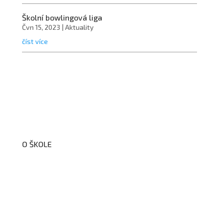
Školní bowlingová liga
Čvn 15, 2023
|
Aktuality
číst více
O ŠKOLE
O nás
Organizační schéma školy
Úřední deska
Školní poradenské pracoviště