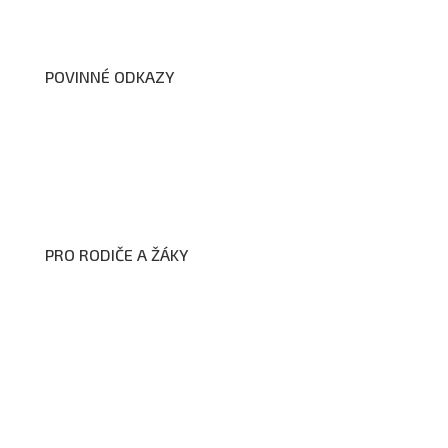
Dokumenty školy
POVINNÉ ODKAZY
Prohlášení o přístupnosti webových stránek školy
Zákon na ochranu oznamovatelů
Zpracování osobních údajů a cookies
PRO RODIČE A ŽÁKY
Formuláře ke stažení
Kroužky
Školní družina
Školní jídelna
Fotogalerie
Edookit