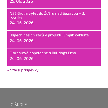
25. 06. 2026
Náš školní výlet do Žďáru nad Sázavou – 3.
ročníky
24. 06. 2026
Úspěch našich žáků v projektu Empík cyklista
24. 06. 2026
Florbalové dopoledne s Bulldogs Brno
24. 06. 2026
« Starší příspěvky
O ŠKOLE