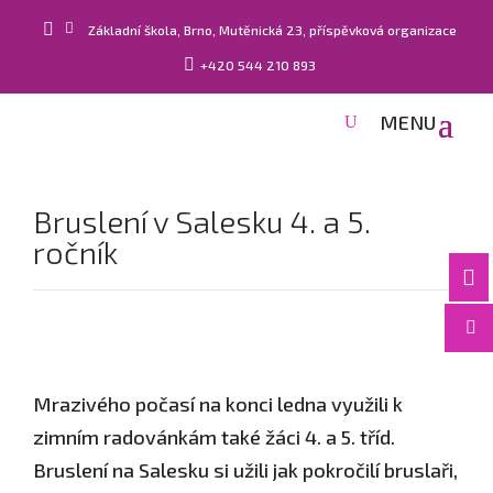


Základní škola, Brno, Mutěnická 23, příspěvková organizace

+420 544 210 893
Bruslení v Salesku 4. a 5.
ročník


Mrazivého počasí na konci ledna využili k
zimním radovánkám také žáci 4. a 5. tříd.
Bruslení na Salesku si užili jak pokročilí bruslaři,