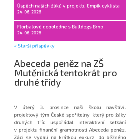
Úspěch našich žáků v projektu Empík cyklista
24. 06. 2026
Florbalové dopoledne s Bulldogs Brno
24. 06. 2026
« Starší příspěvky
Abeceda peněz na ZŠ
Mutěnická tentokrát pro
druhé třídy
V úterý 3. prosince naši školu navštívil
projektový tým České spořitelny, který pro žáky
druhých tříd uspořádal interaktivní setkání
v projektu finanční gramotnosti Abeceda peněz.
Žáci se vydali na krátkou exkurzi do běžného