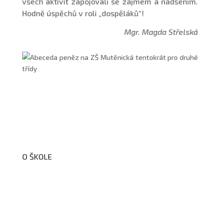
všech aktivit zapojovali se zájmem a nadšením.
Hodně úspěchů v roli „dospěláků“!
Mgr. Magda Střelská
O ŠKOLE
O nás
Organizační schéma školy
Úřední deska