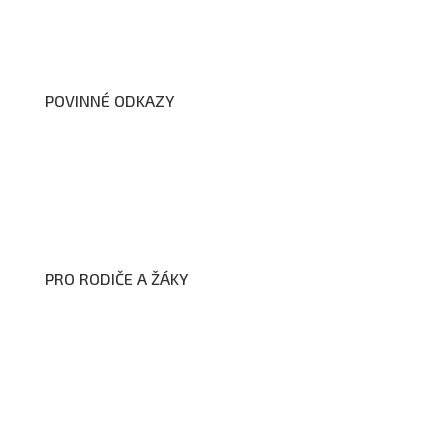
Školní poradenské pracoviště
Dokumenty školy
POVINNÉ ODKAZY
Prohlášení o přístupnosti webových stránek školy
Zákon na ochranu oznamovatelů
Zpracování osobních údajů a cookies
PRO RODIČE A ŽÁKY
Formuláře ke stažení
Kroužky
Školní družina
Školní jídelna
Fotogalerie