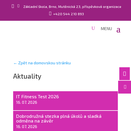


Základní škola, Brno, Mutěnická 23, příspěvková organizace

+420 544 210 893
← Zpět na domovskou stránku

Aktuality

IT Fitness Test 2026
16. 07. 2026
Dobrodružná stezka plná úkolů a sladká
odměna na závěr
16. 07. 2026