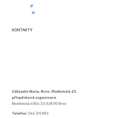
Edookit
BELLhop
KONTAKTY
Adresa a spojení
Učitelé
Vychovatelky
Asistenti
Školní poradenské pracoviště
Základní škola, Brno, Mutěnická 23,
příspěvková organizace
Mutěnická 4164/23, 628 00 Brno
Telefon:
544 210 893