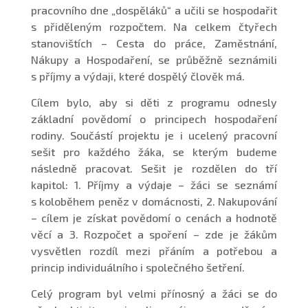
pracovního dne „dospěláků“ a učili se hospodařit
s přiděleným rozpočtem. Na celkem čtyřech
stanovištích – Cesta do práce, Zaměstnání,
Nákupy a Hospodaření, se průběžně seznámili
s příjmy a výdaji, které dospělý člověk má.
Cílem bylo, aby si děti z programu odnesly
základní povědomí o principech hospodaření
rodiny. Součástí projektu je i ucelený pracovní
sešit pro každého žáka, se kterým budeme
následně pracovat. Sešit je rozdělen do tří
kapitol: 1. Příjmy a výdaje – žáci se seznámí
s koloběhem peněz v domácnosti, 2. Nakupování
– cílem je získat povědomí o cenách a hodnotě
věcí a 3. Rozpočet a spoření – zde je žákům
vysvětlen rozdíl mezi přáním a potřebou a
princip individuálního i společného šetření.
Celý program byl velmi přínosný a žáci se do