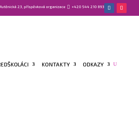
 Mutěnická 23, příspěvková organizace

+420 544 210 893
EDŠKOLÁCI
KONTAKTY
ODKAZY