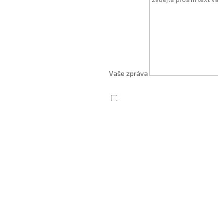
Vaše zpráva
Zaškrtnutím souhlasím se zprac