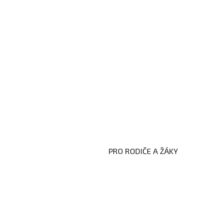
PRO RODIČE A ŽÁKY
Formuláře ke stažení
Kroužky
Školní družina