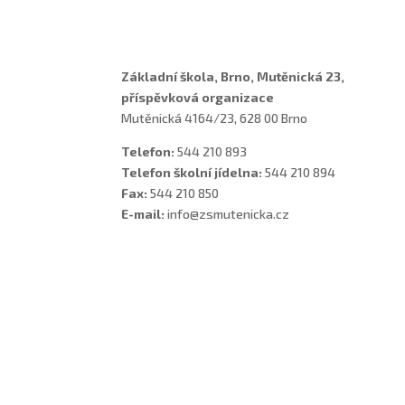
Školní poradenské pracoviště
Základní škola, Brno, Mutěnická 23,
příspěvková organizace
Mutěnická 4164/23, 628 00 Brno
Telefon:
544 210 893
Telefon školní jídelna:
544 210 894
Fax:
544 210 850
E-mail:
info@zsmutenicka.cz