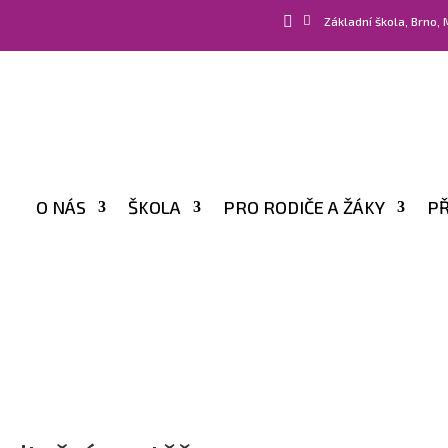


Základní škola, Brno,
O NÁS
ŠKOLA
PRO RODIČE A ŽÁKY
PŘ