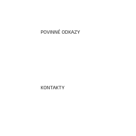
Školní poradenské pracoviště
Dokumenty školy
POVINNÉ ODKAZY
Prohlášení o přístupnosti webových stránek š
Zákon na ochranu oznamovatelů
Zpracování osobních údajů a cookies
KONTAKTY
Adresa a spojení
Učitelé
Vychovatelky
Asistenti