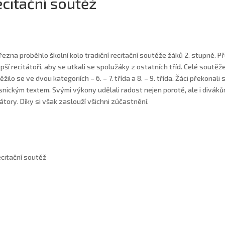
citační soutěž
března proběhlo školní kolo tradiční recitační soutěže žáků 2. stupně. Př
epší recitátoři, aby se utkali se spolužáky z ostatních tříd. Celé soutě
žilo se ve dvou kategoriích – 6. – 7. třída a 8. – 9. třída. Žáci překonali
snickým textem. Svými výkony udělali radost nejen porotě, ale i diváků
tátory. Díky si však zaslouží všichni zúčastnění.