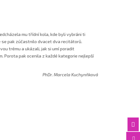
edcházela mu třídní kola, kde byli vybráni ti
že se pak zúčastnilo dvacet dva recitátorů.
 svou trému a ukázali, jak si umí poradit
m. Porota pak ocenila z každé kategorie nejlepší
PhDr. Marcela Kuchynňková

