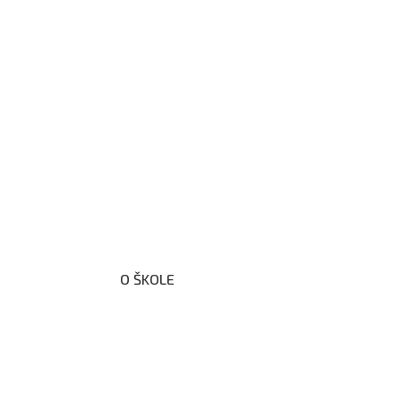
O ŠKOLE
O nás
Organizační schéma školy
Úřední deska