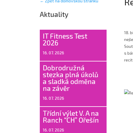
Re
← Zpět na domovskou stránku
Aktuality
18. 
IT Fitness Test
nejl
2026
Soutě
16. 07. 2026
s bá
reci
Dobrodružná
stezka plná úkolů
a sladká odměna
na závěr
16. 07. 2026
Třídní výlet V. A na
Ranch “CH” Ořešín
16. 07. 2026