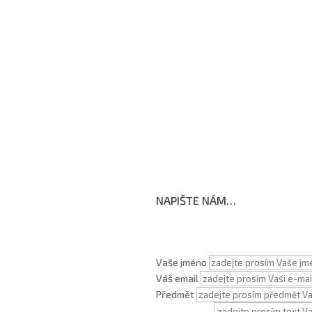
Školní jídelna
Fotogalerie
Edookit
BELLhop
koly
NAPIŠTE NÁM…
Vaše jméno
Váš email
Předmět