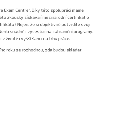
ge Exam Centre“. Díky této spolupráci máme
to zkoušky získávají mezinárodní certifikát o
ifikátu? Nejen, že si objektivně potvrdíte svoji
udenti snadněji vycestují na zahraniční programy,
v životě i vyšší šanci na trhu práce.
ího roku se rozhodnou, zda budou skládat