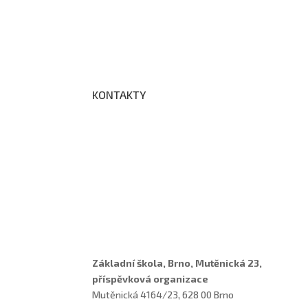
Prohlášení o přístupnosti webových stránek š
Zákon na ochranu oznamovatelů
Zpracování osobních údajů a cookies
KONTAKTY
Adresa a spojení
Učitelé
Vychovatelky
Asistenti
Školní poradenské pracoviště
Základní škola, Brno, Mutěnická 23,
příspěvková organizace
Mutěnická 4164/23, 628 00 Brno