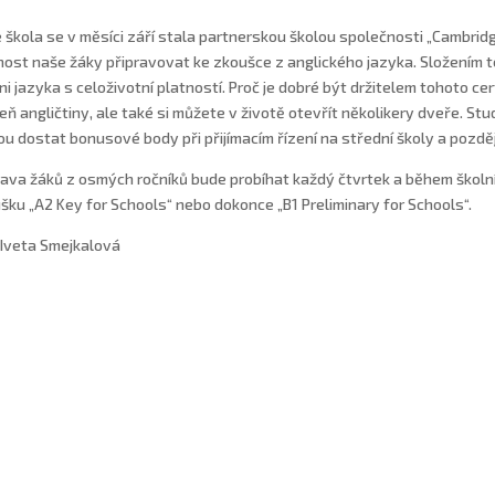
 škola se v měsíci září stala partnerskou školou společnosti „Cambrid
ost naše žáky připravovat ke zkoušce z anglického jazyka. Složením té
ni jazyka s celoživotní platností. Proč je dobré být držitelem tohoto cert
eň angličtiny, ale také si můžete v životě otevřít několikery dveře. St
u dostat bonusové body při přijímacím řízení na střední školy a později 
rava žáků z osmých ročníků bude probíhat každý čtvrtek a během školn
šku „A2 Key for Schools“ nebo dokonce „B1 Preliminary for Schools“.
 Iveta Smejkalová