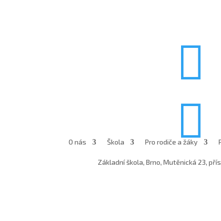


O nás
Škola
Pro rodiče a žáky
Základní škola, Brno, Mutěnická 23, př