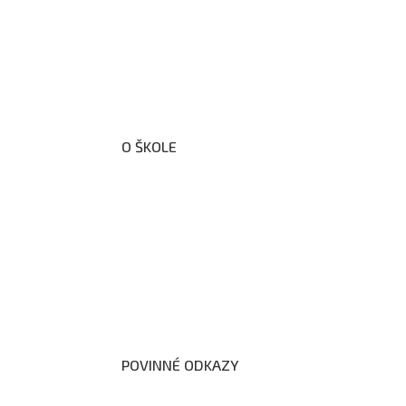
O ŠKOLE
O nás
Organizační schéma školy
Úřední deska
Školní poradenské pracoviště
Dokumenty školy
POVINNÉ ODKAZY