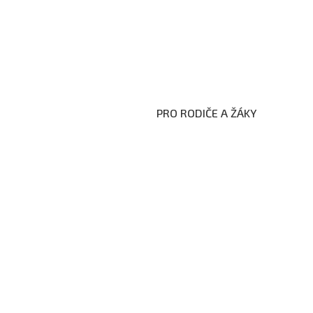
PRO RODIČE A ŽÁKY
Formuláře ke stažení
Kroužky
Školní družina
Školní jídelna
Fotogalerie
Edookit
BELLhop