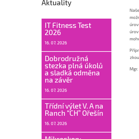
Aktuality
Naše
možn
IT Fitness Test
úrov
2026
úrov
moho
16. 07. 2026
Příp
Dobrodružná
zkou
stezka plná úkolů
Mgr.
a sladká odměna
na závěr
16. 07. 2026
Třídní výlet V. A na
Ranch “CH” Ořešín
16. 07. 2026
Mikroskop: