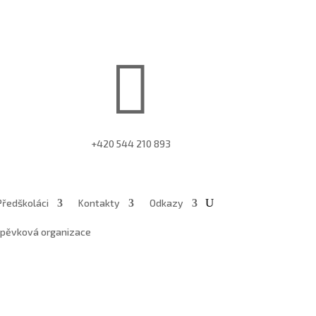

+420 544 210 893
Předškoláci
Kontakty
Odkazy
íspěvková organizace