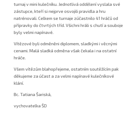
turnaj v mini kulečníku. Jednotlivá oddělení vyslala své
zástupce, kteří si nejprve osvojili pravidla a hru
natrénovali. Celkem se turnaje zúčastnilo 41 hráčů od
přípravky do čtvrtých tříd. Všichni hráli s chutí a souboje
byly velmi napínavé.
Vítězové byli odměněni diplomem, sladkými i věcnými
cenami. Malá sladká odměna však čekala i na ostatní
hráče.
Všem vítězům blahopřejeme, ostatním soutěžícím pak
děkujeme za účast a za velmi napínavé kulečníkové
klání.
Bc. Tatiana Šariská,
vychovatelka ŠD