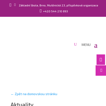


Základní škola, Brno, Mutěnická 23, příspěvková organizace

+420 544 210 893


← Zpět na domovskou stránku
Aktuality