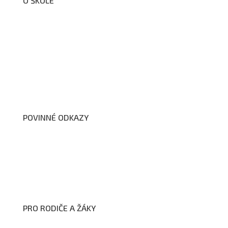
O ŠKOLE
O nás
Organizační schéma školy
Úřední deska
Školní poradenské pracoviště
Dokumenty školy
POVINNÉ ODKAZY
Prohlášení o přístupnosti webových stránek školy
Zákon na ochranu oznamovatelů
Zpracování osobních údajů a cookies
PRO RODIČE A ŽÁKY