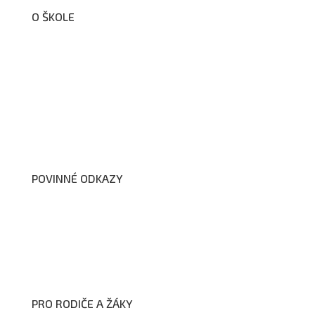
O ŠKOLE
O nás
Organizační schéma školy
Úřední deska
Školní poradenské pracoviště
Dokumenty školy
POVINNÉ ODKAZY
Prohlášení o přístupnosti webových stránek školy
Zákon na ochranu oznamovatelů
Zpracování osobních údajů a cookies
PRO RODIČE A ŽÁKY