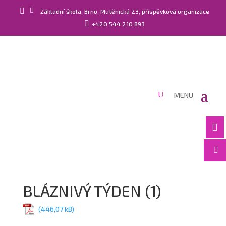


Základní škola, Brno, Mutěnická 23, příspěvková organizace

+420 544 210 893


BLÁZNIVÝ TÝDEN (1)