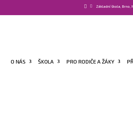


Základní škola, Brno,
O NÁS
ŠKOLA
PRO RODIČE A ŽÁKY
PŘ