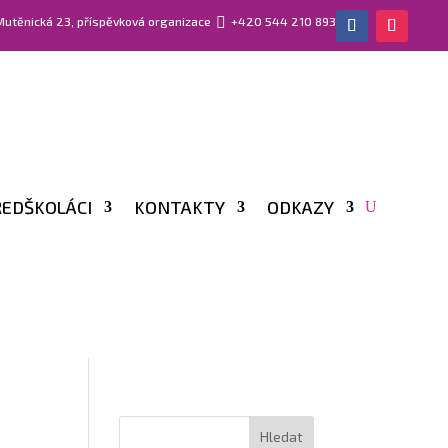
 Mutěnická 23, příspěvková organizace

+420 544 210 893
EDŠKOLÁCI
KONTAKTY
ODKAZY