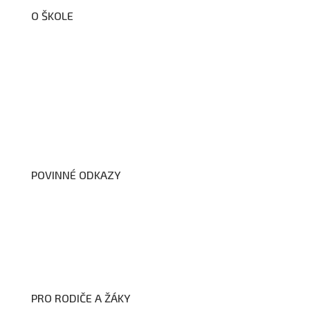
O ŠKOLE
O nás
Organizační schéma školy
Úřední deska
Školní poradenské pracoviště
Dokumenty školy
POVINNÉ ODKAZY
Prohlášení o přístupnosti webových stránek školy
Zákon na ochranu oznamovatelů
Zpracování osobních údajů a cookies
PRO RODIČE A ŽÁKY