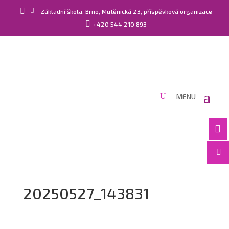


Základní škola, Brno, Mutěnická 23, příspěvková organizace

+420 544 210 893


20250527_143831