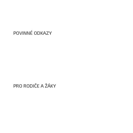
Školní poradenské pracoviště
Dokumenty školy
POVINNÉ ODKAZY
Prohlášení o přístupnosti webových stránek školy
Zákon na ochranu oznamovatelů
Zpracování osobních údajů a cookies
PRO RODIČE A ŽÁKY
Formuláře ke stažení
Kroužky
Školní družina
Školní jídelna