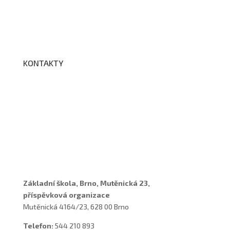
Fotogalerie
Edookit
BELLhop
KONTAKTY
Adresa a spojení
Učitelé
Vychovatelky
Asistenti
Školní poradenské pracoviště
Základní škola, Brno, Mutěnická 23,
příspěvková organizace
Mutěnická 4164/23, 628 00 Brno
Telefon:
544 210 893