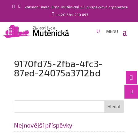


Základní škola, Brno, Mutěnická 23, příspěvková organizace

+420 544 210 893
9170fd75-2fba-4fc3-
87ed-24075a3712bd


Nejnovější příspěvky