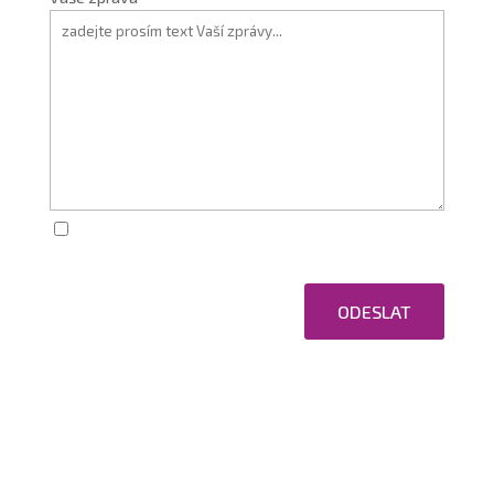
Zaškrtnutím souhlasím se zpracováním osobních
údajů.
ODESLAT