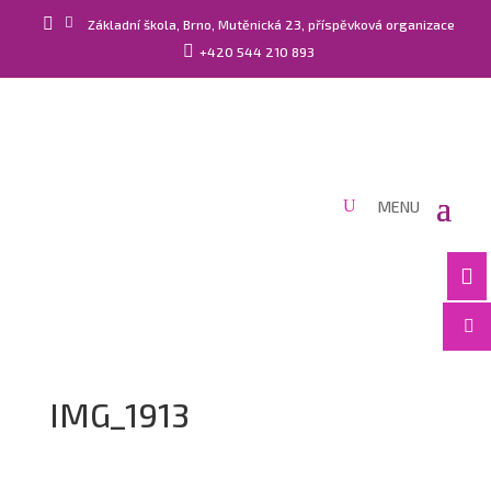


Základní škola, Brno, Mutěnická 23, příspěvková organizace

+420 544 210 893


IMG_1913