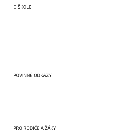
O ŠKOLE
O nás
Organizační schéma školy
Úřední deska
Školní poradenské pracoviště
Dokumenty školy
POVINNÉ ODKAZY
Prohlášení o přístupnosti webových stránek školy
Zákon na ochranu oznamovatelů
Zpracování osobních údajů a cookies
PRO RODIČE A ŽÁKY