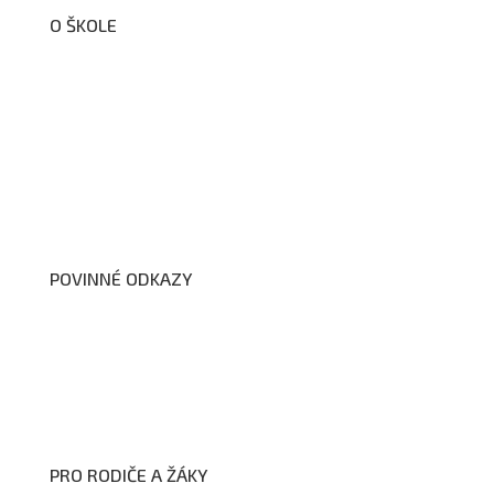
O ŠKOLE
O nás
Organizační schéma školy
Úřední deska
Školní poradenské pracoviště
Dokumenty školy
POVINNÉ ODKAZY
Prohlášení o přístupnosti webových stránek školy
Zákon na ochranu oznamovatelů
Zpracování osobních údajů a cookies
PRO RODIČE A ŽÁKY