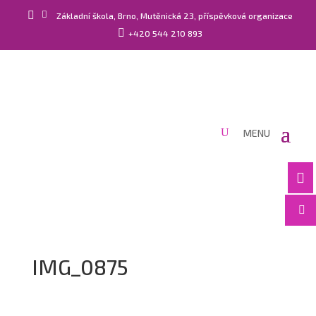


Základní škola, Brno, Mutěnická 23, příspěvková organizace

+420 544 210 893


IMG_0875