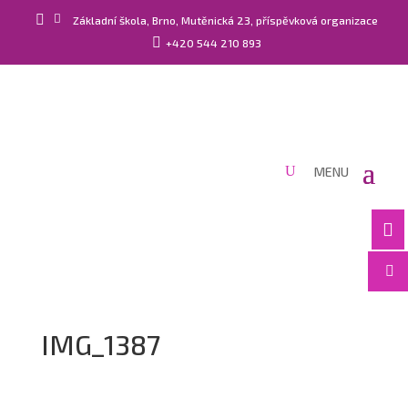


Základní škola, Brno, Mutěnická 23, příspěvková organizace

+420 544 210 893


IMG_1387