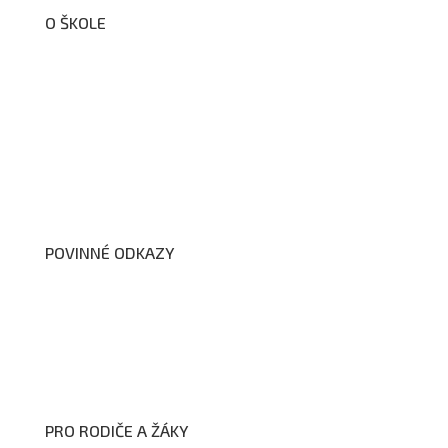
O ŠKOLE
O nás
Organizační schéma školy
Úřední deska
Školní poradenské pracoviště
Dokumenty školy
POVINNÉ ODKAZY
Prohlášení o přístupnosti webových stránek školy
Zákon na ochranu oznamovatelů
Zpracování osobních údajů a cookies
PRO RODIČE A ŽÁKY