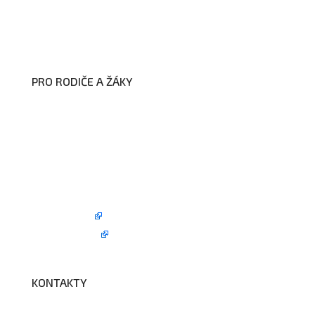
Zákon na ochranu oznamovatelů
Zpracování osobních údajů a cookies
PRO RODIČE A ŽÁKY
Formuláře ke stažení
Kroužky
Školní družina
Školní jídelna
Fotogalerie
Edookit
BELLhop
KONTAKTY