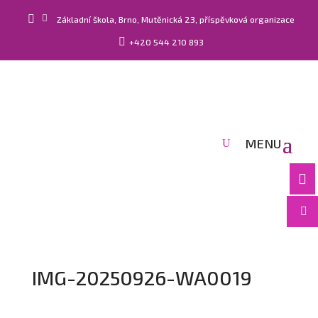


Základní škola, Brno, Mutěnická 23, příspěvková organizace

+420 544 210 893


IMG-20250926-WA0019