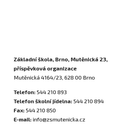
Adresa a spojení
Učitelé
Vychovatelky
Asistenti
Školní poradenské pracoviště
Základní škola, Brno, Mutěnická 23,
příspěvková organizace
Mutěnická 4164/23, 628 00 Brno
Telefon:
544 210 893
Telefon školní jídelna:
544 210 894
Fax:
544 210 850
E-mail:
info@zsmutenicka.cz