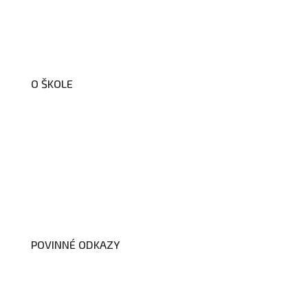
O ŠKOLE
O nás
Organizační schéma školy
Úřední deska
Školní poradenské pracoviště
Dokumenty školy
POVINNÉ ODKAZY
Prohlášení o přístupnosti webových
stránek školy