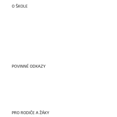
O ŠKOLE
O nás
Organizační schéma školy
Úřední deska
Školní poradenské pracoviště
Dokumenty školy
POVINNÉ ODKAZY
Prohlášení o přístupnosti webových stránek školy
Zákon na ochranu oznamovatelů
Zpracování osobních údajů a cookies
PRO RODIČE A ŽÁKY