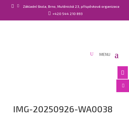


Základní škola, Brno, Mutěnická 23, příspěvková organizace

+420 544 210 893


IMG-20250926-WA0038