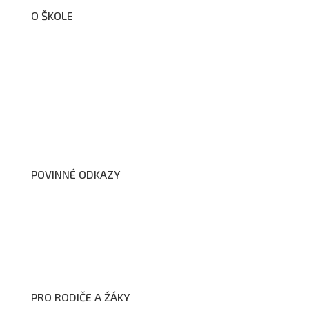
O ŠKOLE
O nás
Organizační schéma školy
Úřední deska
Školní poradenské pracoviště
Dokumenty školy
POVINNÉ ODKAZY
Prohlášení o přístupnosti webových stránek školy
Zákon na ochranu oznamovatelů
Zpracování osobních údajů a cookies
PRO RODIČE A ŽÁKY