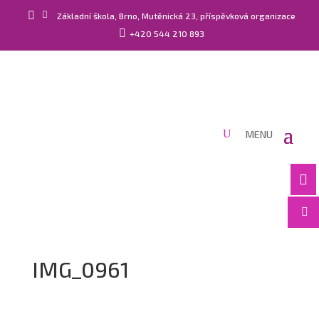


Základní škola, Brno, Mutěnická 23, příspěvková organizace

+420 544 210 893


IMG_0961